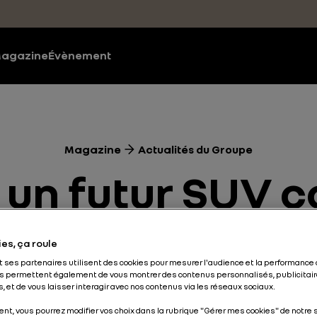
agazine
Évènement
Magazine
Actualités du Groupe
: un futur SUV 
 pour Renault 
es, ça roule
et ses partenaires utilisent des cookies pour mesurer l'audience et la performance 
s permettent également de vous montrer des contenus personnalisés, publicitair
, et de vous laisser interagir avec nos contenus via les réseaux sociaux.
u Groupe
Concept Car
Salons
Energies et motorisatio
nt, vous pourrez modifier vos choix dans la rubrique "Gérer mes cookies" de notre s