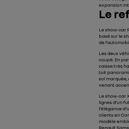
expansion int
Le re
Le show-car 
basé sur le 
de l’automobi
Les deux véhi
coupé. En par
caisse très h
toit panorami
sol marquée,
venant accent
Le show-car X
lignes d’un f
l’élégance d'u
clients en Co
modèle emblé
Renault Sams