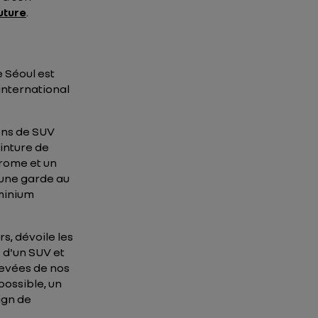
uture
.
 Séoul est
international
ons de SUV
inture de
hrome et un
 une garde au
minium
s, dévoile les
 d'un SUV et
élevées de nos
possible, un
ign de