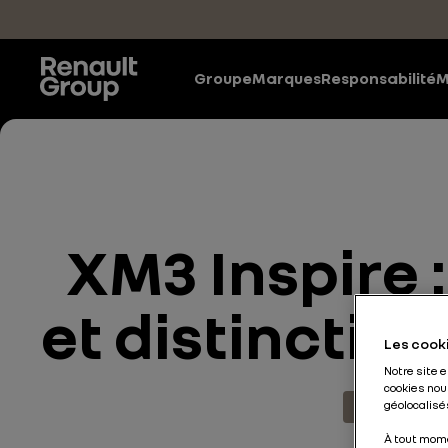
Accéder au contenu principal
Groupe
Marques
Responsabilité
M
XM3 Inspire 
et distinctif
Les cooki
Notre site 
cookies nou
géolocalisés
Actualités d
À tout mome