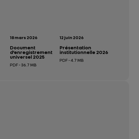
n:
Date de publication:
Date de publication:
18 mars 2026
12 juin 2026
Document
Présentation
d’enregistrement
institutionnelle 2026
universel 2025
PDF - 4.7 MB
PDF - 36.7 MB
 nouvel onglet
Ouverture dans un nouvel onglet
Ouverture dans un nouvel onglet