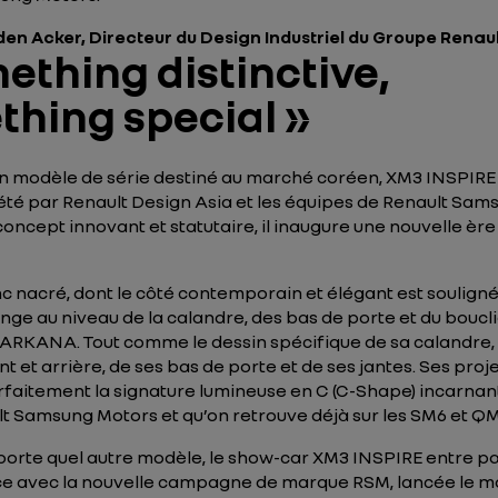
en Acker, Directeur du Design Industriel du Groupe Renau
ething distinctive,
hing special »
un modèle de série destiné au marché coréen, XM3 INSPIR
été par Renault Design Asia et les équipes de Renault Sam
concept innovant et statutaire, il inaugure une nouvelle ère
nc nacré, dont le côté contemporain et élégant est soulign
nge au niveau de la calandre, des bas de porte et du bouclie
’ARKANA. Tout comme le dessin spécifique de sa calandre,
t et arrière, de ses bas de porte et de ses jantes. Ses proj
rfaitement la signature lumineuse en C (C-Shape) incarnan
t Samsung Motors et qu’on retrouve déjà sur les SM6 et QM
porte quel autre modèle, le show-car XM3 INSPIRE entre p
e avec la nouvelle campagne de marque RSM, lancée le moi