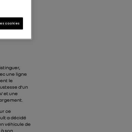
les cookies
stinguer,
ec une ligne
ent le
bustesse d’un
V et une
hargement.
ur ce
lt a décidé
un véhicule de
 à son