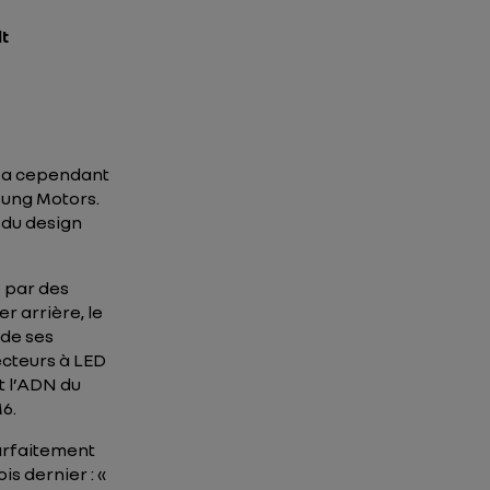
lt
E a cependant
sung Motors.
 du design
é par des
r arrière, le
 de ses
ecteurs à LED
t l’ADN du
6.
arfaitement
s dernier :
«