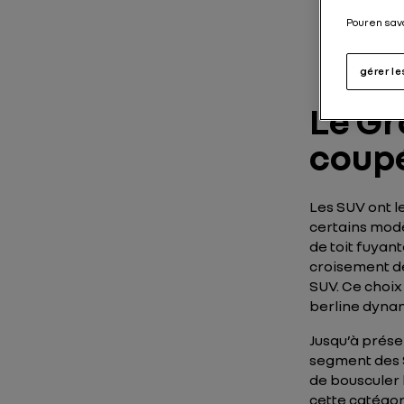
Pour en sav
gérer l
Le Gr
coupé
Les SUV ont l
certains modè
de toit fuyant
croisement de
SUV. Ce choix
berline dynam
Jusqu’à prése
segment des 
de bousculer 
cette catégor