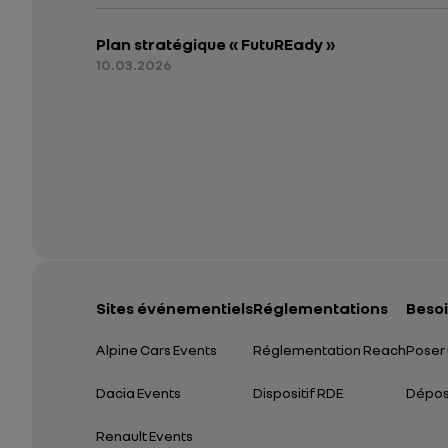
Plan stratégique « FutuREady »
10.03.2026
Sites événementiels
Réglementations
Besoi
Alpine Cars Events
Réglementation Reach
Poser 
Dacia Events
Dispositif RDE
Dépose
Renault Events