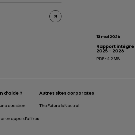
Date de publicatio
13 mai 2026
Rapport intégré
2025 – 2026
PDF - 4.2 MB
Ouverture dans un
n d'aide ?
Autres sites corporates
une question
The Future Is Neutral
r un appel d’offres