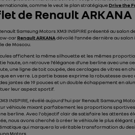
ernationale, comme le veut le plan stratégique
Drive the F
flet de Renault ARKANA
Renault Samsung Motors XM3 INSPIRE présenté au salon de
show-car
Renault ARKANA
dévoilé l’année dernière au salon 
le de Moscou.
cules affichent la même silhouette et les mêmes proporti
tie haute, on retrouve l’élégance d’une berline avec une ce
aute, une ligne de toit coupée, des cerclages de vitres en c
que en verre. La partie basse exprime la robustesse avec
 des jantes de 19 pouces et un double échappement en alu
uer leur aspect sportif.
M3 INSPIRE, révélé aujourd'hui par Renault Samsung Motor
utur véhicule mixant parfaitement les proportions sportives
ne berline. Avec l'objectif clair de satisfaire les attentes 
rée, nous avons cherché à créer le véhicule le plus élégant 
matique qui marquera la véritable transformation du des
ung Motors.