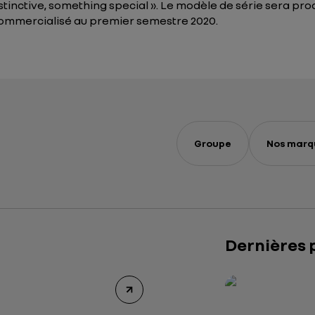
tinctive, something special ».
Le modèle de série sera produ
commercialisé au premier semestre 2020.
Groupe
Nos marq
Dernières 
Rapport intégré 2
Présentation insti