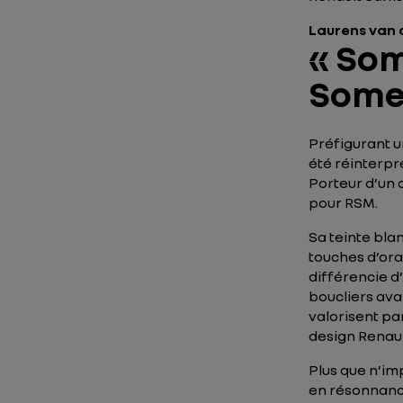
Laurens van d
« Som
Somet
Préfigurant 
été réinterpr
Porteur d’un 
pour RSM.
Sa teinte bla
touches d’ora
différencie d
boucliers avan
valorisent pa
design Renaul
Plus que n’im
en résonnanc