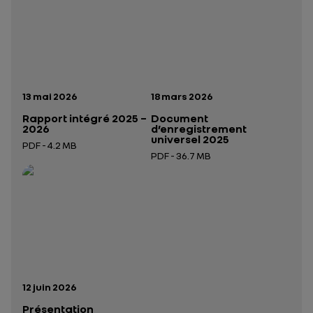
Date de publication:
Date de publication:
13 mai 2026
18 mars 2026
Rapport intégré 2025 –
Document
2026
d’enregistrement
universel 2025
PDF - 4.2 MB
PDF - 36.7 MB
Ouverture dans un nouvel onglet
Ouverture dans un nouvel onglet
Date de publication:
12 juin 2026
Présentation