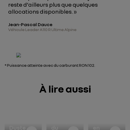
reste d’ailleurs plus que quelques
allocations disponibles. »
Jean-Pascal Dauce
Véhicule Leader A110 R Ultime Alpine
* Puissance atteinte avec du carburant RON 102.
À lire aussi
Renault
Vainqueur
Renault
Duster
du
en