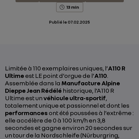
13 min
Publié le
07.02.2025
Limitée à 110 exemplaires uniques, l’
A110 R
Ultime
est LE point d’orgue de l’
A110
.
Assemblée dans la
Manufacture Alpine
Dieppe Jean Rédélé
historique, l’A110 R
Ultime est un
véhicule ultra-sportif
,
totalement unique et passionnel et dont les
performances
ont été poussées à l’extrême :
elle accélère de 0 à 100 km/h en 3,8
secondes et gagne environ 20 secondes sur
un tour de la Nordschleife (Nürburgring,