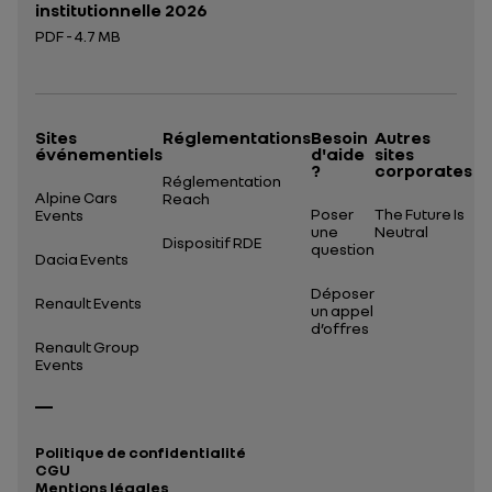
institutionnelle 2026
PDF - 4.7 MB
Ouverture dans un nouvel onglet
Sites
Réglementations
Besoin
Autres
événementiels
d'aide
sites
?
corporates
Réglementation
Alpine Cars
Reach
Poser
The Future Is
Events
une
Neutral
Dispositif RDE
question
Dacia Events
Déposer
Renault Events
un appel
d’offres
Renault Group
Events
Politique de confidentialité
CGU
Mentions légales