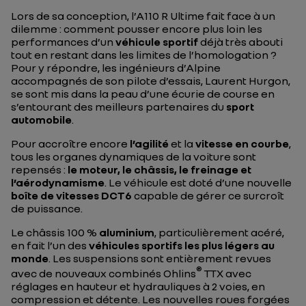
Lors de sa conception, l’A110 R Ultime fait face à un
dilemme : comment pousser encore plus loin les
performances d’un
véhicule sportif
déjà très abouti
tout en restant dans les limites de l’homologation ?
Pour y répondre, les ingénieurs d’Alpine
accompagnés de son pilote d’essais, Laurent Hurgon,
se sont mis dans la peau d’une écurie de course en
s’entourant des meilleurs partenaires du
sport
automobile
.
Pour accroître encore
l’agilité
et la
vitesse en courbe
,
tous les organes dynamiques de la voiture sont
repensés :
le moteur, le châssis, le freinage et
l’aérodynamisme
. Le véhicule est doté d’une nouvelle
boîte de vitesses DCT6
capable de gérer ce surcroît
de puissance.
Le châssis 100 %
aluminium
, particulièrement acéré,
en fait l’un des
véhicules sportifs les plus légers au
monde
. Les suspensions sont entièrement revues
®
avec de nouveaux combinés Ohlins
TTX avec
réglages en hauteur et hydrauliques à 2 voies, en
compression et détente. Les nouvelles roues forgées