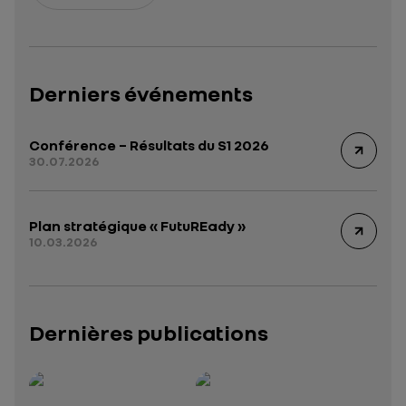
Derniers événements
Conférence – Résultats du S1 2026
30.07.2026
Plan stratégique « FutuREady »
10.03.2026
Dernières publications
Rapport intégré 2025 – 2026
Présentation institutionnelle 2026
— données structurées (JSON)
— données structurées 