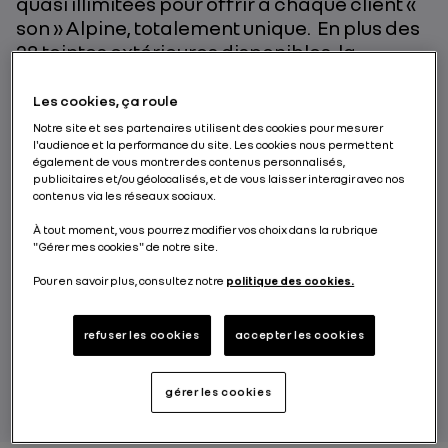
quasi illimitées pour offrir à chaque client «
son » Alpine, totalement unique. En plus des
28 teintes extérieures disponibles, la
marque s’est associée avec Poltrona Frau®,
l’une des plus grandes maisons de cuir au
Les cookies, ça roule
monde, l’A110 R Ultime propose une sellerie
Notre site et ses partenaires utilisent des cookies pour mesurer
en Alcantara® de 14 teintes ainsi que 10
l'audience et la performance du site. Les cookies nous permettent
également de vous montrer des contenus personnalisés,
teintes de cuir.
publicitaires et/ou géolocalisés, et de vous laisser interagir avec nos
contenus via les réseaux sociaux.
Découvrez les coulisses du développement
À tout moment, vous pourrez modifier vos choix dans la rubrique
de l’A110 R Ultime et toutes ses
"Gérer mes cookies" de notre site.
performances lors d’essais sur le circuit du
Bugatti (au Mans) et au Nürburgring (tracé
Pour en savoir plus, consultez notre
politique des cookies.
de la Nordschleife).
refuser les cookies
accepter les cookies
RENAULT GROUP
gérer les cookies