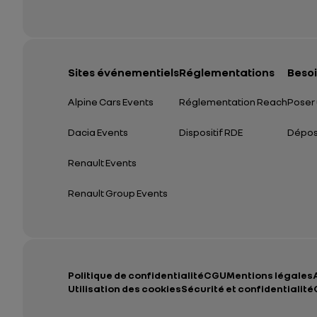
Sites événementiels
Réglementations
Besoi
Alpine Cars Events
Réglementation Reach
Poser 
Dacia Events
Dispositif RDE
Dépose
Renault Events
Renault Group Events
Politique de confidentialité
CGU
Mentions légales
Utilisation des cookies
Sécurité et confidentialité