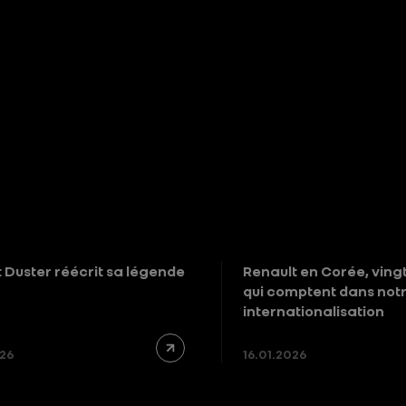
 Duster réécrit sa légende
Renault en Corée, ving
qui comptent dans not
internationalisation
026
16.01.2026