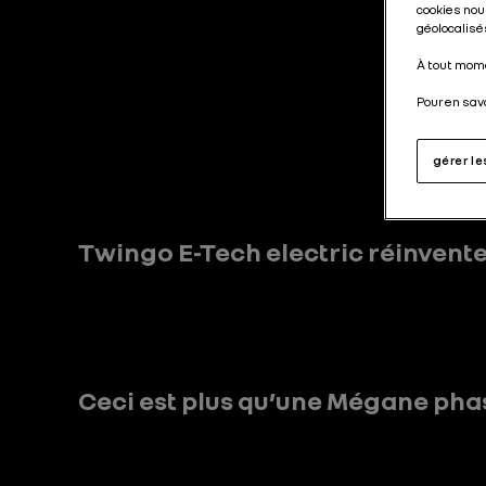
cookies nou
l’ident
géolocalisés
À tout mome
Pour en sav
gérer l
Twingo E-Tech electric réinvente
Ceci est plus qu’une Mégane pha