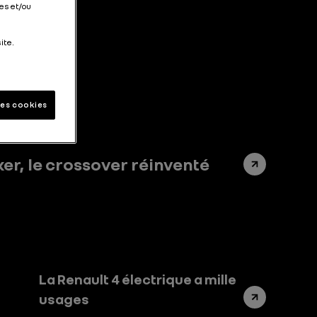
es et/ou
obilité.
ite.
les cookies
er, le crossover réinventé
La Renault 4 électrique a mille
usages