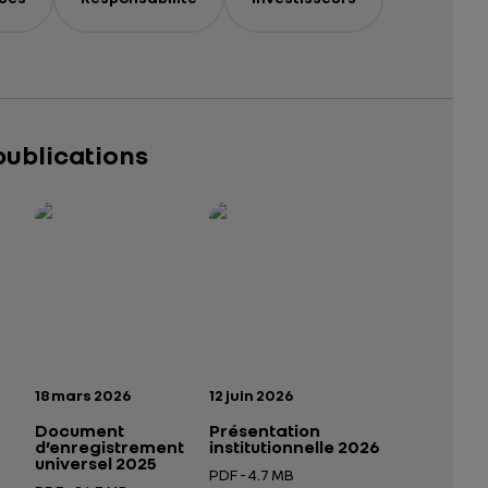
publications
025 – 2026
tutionnelle 2026
— données structurées (JSON)
— données structurées (JSON)
n:
Date de publication:
Date de publication:
18 mars 2026
12 juin 2026
Document
Présentation
d’enregistrement
institutionnelle 2026
universel 2025
PDF - 4.7 MB