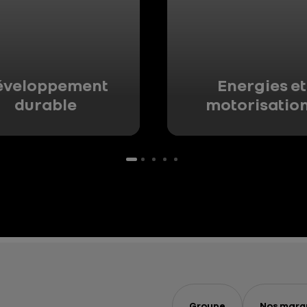
éveloppement
Energies et
durable
motorisatio
Groupe
Nos marq