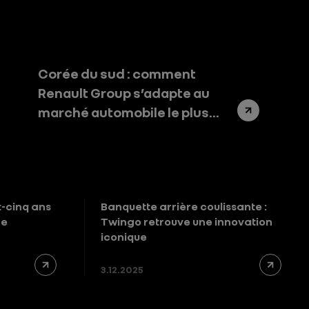
Corée du sud : comment
Renault Group s’adapte au
marché automobile le plus
compétitif au monde
t-cinq ans
Banquette arrière coulissante :
re
Twingo retrouve une innovation
iconique
3.12.2025