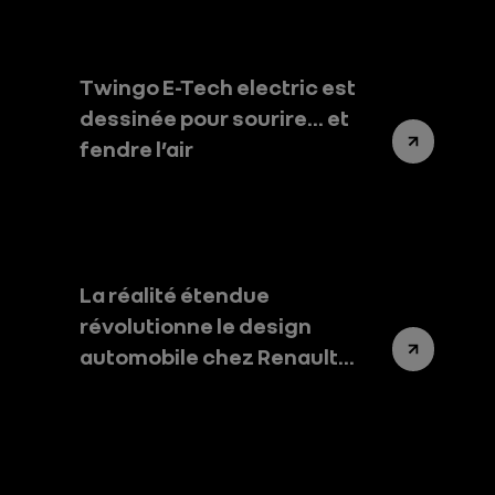
Twingo E-Tech electric est
dessinée pour sourire… et
fendre l’air
La réalité étendue
révolutionne le design
automobile chez Renault
Group