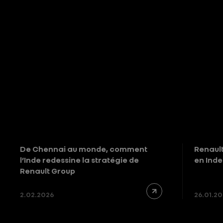
De Chennai au monde, comment
Renault
l’Inde redessine la stratégie de
en Inde
Renault Group
2.02.2026
26.01.2