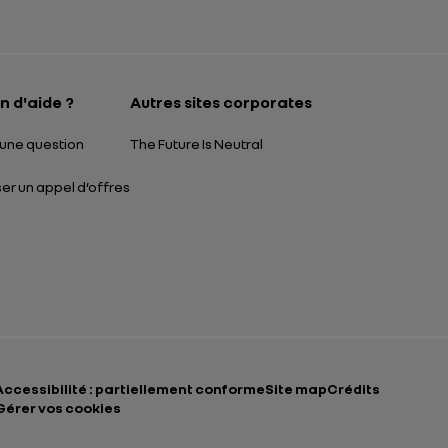
Ouverture dans un
n d'aide ?
Autres sites corporates
une question
The Future Is Neutral
r un appel d’offres
Accessibilité : partiellement conforme
Site map
Crédits
Gérer vos cookies