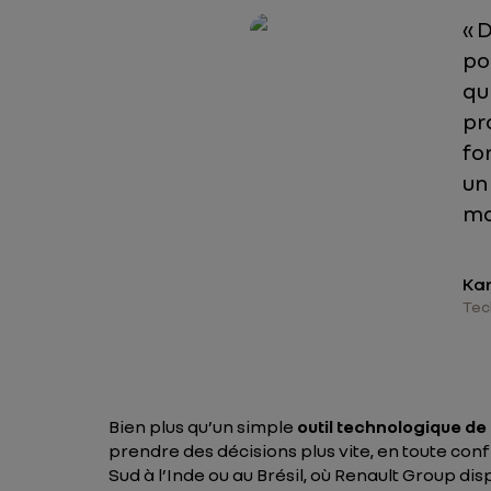
« 
po
qu
pr
fo
un
ma
Kar
Tec
Bien plus qu’un simple
outil technologique d
prendre des décisions plus vite, en toute con
Sud à l’Inde ou au Brésil, où Renault Group 