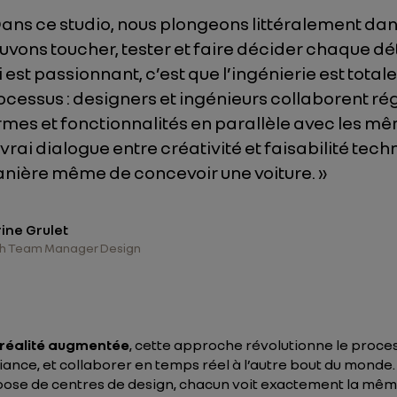
Dans ce studio, nous plongeons littéralement dans
uvons toucher, tester et faire décider chaque dét
i est passionnant, c’est que l’ingénierie est tota
ocessus : designers et ingénieurs collaborent ré
rmes et fonctionnalités en parallèle avec les mê
 vrai dialogue entre créativité et faisabilité tech
nière même de concevoir une voiture.
»
ine Grulet
h Team Manager Design
e réalité augmentée
, cette approche révolutionne le proces
fiance, et collaborer en temps réel à l’autre bout du monde.
dispose de centres de design, chacun voit exactement la m