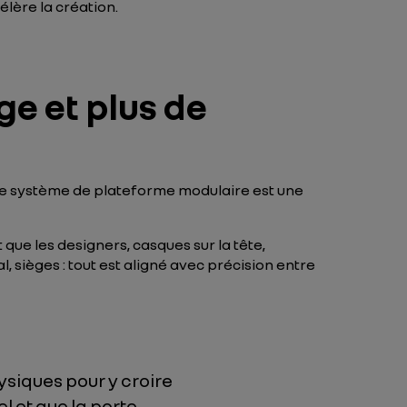
élère la création.
ge et plus de
o, ce système de plateforme modulaire est une
ue les designers, casques sur la tête,
, sièges : tout est aligné avec précision entre
siques pour y croire
l et que la porte