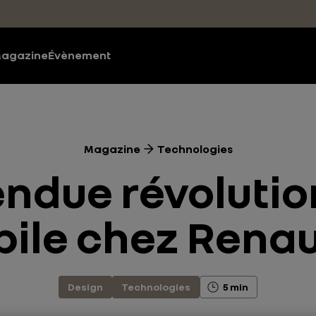
agazine
Évènement
Magazine
Technologies
tendue révolutio
ile chez Renau
Design
Technologies
5 min