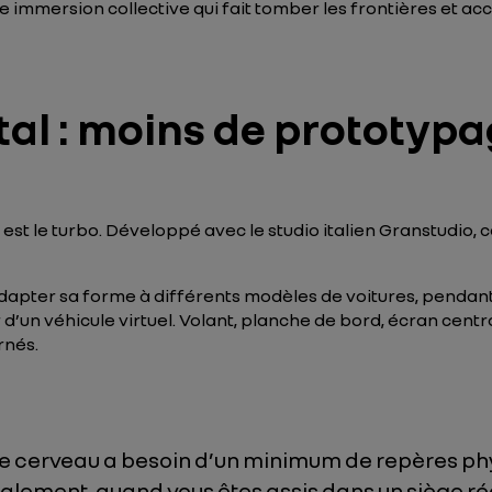
 immersion collective qui fait tomber les frontières et acc
al : moins de prototypa
en est le turbo. Développé avec le studio italien Granstudi
apter sa forme à différents modèles de voitures, pendant q
’un véhicule virtuel. Volant, planche de bord, écran central
ernés.
Le cerveau a besoin d’un minimum de repères phy
talement, quand vous êtes assis dans un siège rée