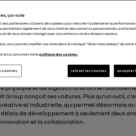
Publié le
12.11.2025
es, ça roule
et ses partenaires utilisent des cookies pour mesurer l'audience et la performance 
s permettent également de vous montrer des contenus personnalisés, publicitair
, et de vous laisser interagir avec nos contenus via les réseaux sociaux.
nt, vous pourrez modifier vos choix dans la rubrique "Gérer mes cookies" de notre s
 Technocentre de Renault, des designers équip
oir plus, consultez notre
politique des cookies.
réalité virtuelle s’affairent autour d’une voiture i
s précis évoluent dans l’air, comme en suspensi
es cookies
refuser les cookies
accepter 
ans l’univers de la réalité étendue (XR), où le ph
e physique et de digital) transforme radicaleme
t Group conçoit ses voitures. Plus qu’un outil, c’e
créative et industrielle, qui permet désormais a
s délais de développement à seulement deux ans,
’innovation et la collaboration.