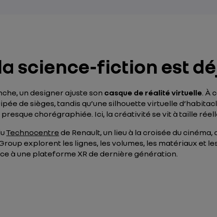
a science-fiction est dé
che, un designer ajuste son
casque de réalité virtuelle
. À 
ée de sièges, tandis qu’une silhouette virtuelle d’habitacl
sque chorégraphiée. Ici, la créativité se vit à taille réell
du
Technocentre
de Renault, un lieu à la croisée du cinéma,
 Group explorent les lignes, les volumes, les matériaux et 
âce à une plateforme XR de dernière génération.