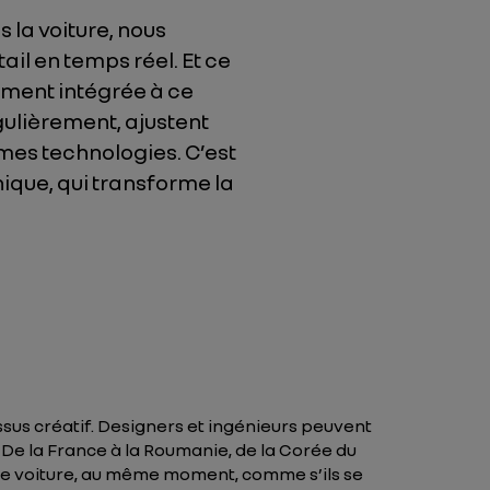
 la voiture
,
nous
ail en temps réel. Et ce
lement intégrée à ce
gulièrement, ajustent
mes technologies. C’est
nique, qui transforme la
sus créatif. Designers et ingénieurs peuvent
 De la France à la Roumanie, de la Corée du
ême voiture, au même moment, comme s’ils se