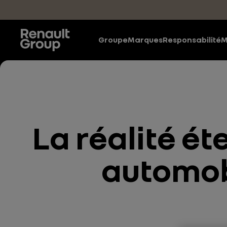
Accéder au contenu principal
Groupe
Marques
Responsabilité
M
La réalité é
automob