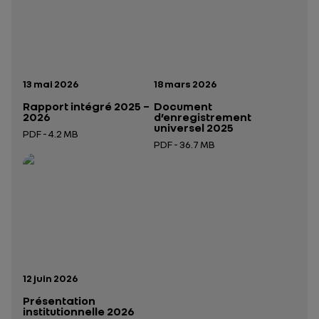
Date de publication:
Date de publication:
13 mai 2026
18 mars 2026
Rapport intégré 2025 –
Document
2026
d’enregistrement
universel 2025
PDF - 4.2 MB
PDF - 36.7 MB
Ouverture dans un nouvel onglet
Ouverture dans un nouvel onglet
Date de publication:
12 juin 2026
Présentation
institutionnelle 2026