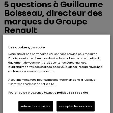
5 questions à Guillaume
Boisseau, directeur des
marques du Groupe
Renault
Qu’est-ce qu’un univers de
Les cookies, ça roule
marque et ses enjeux ?
Notre site et ses partenaires utilisent des cookies pour mesurer
l'audience et la performance du site. Les cookies nous permettent
L’univers de marque, c’est la façon de communiquer
également de vous montrer des contenus personnalisés,
de Renault : les mots, les images, les sons et les
publicitaires et/ou géolocalisés, et de vous laisser interagir avec nos
mouvements par exemple. On a remis à jour tous ces
contenus via les réseaux sociaux.
éléments pour donner une identité plus forte, en
cohérence avec le renouveau de notre gamme.Tous
À tout moment, vous pourrez modifier vos choix dans la rubrique
nos supports de communication vont suivre : logo,
"Gérer mes cookies" de notre site.
publicité, brochures commerciales, sites internet,
Pour en savoir plus, consultez notre
politique des cookies.
uniformes et quelques adaptations à l’intérieur de nos
Renault Store.
refuser les cookies
accepter les cookies
Comment va s’exprimer ce