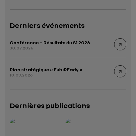
Derniers événements
Conférence – Résultats du S1 2026
30.07.2026
Plan stratégique « FutuREady »
10.03.2026
Dernières publications
Rapport intégré 2025 – 2026
Présentation institutionnelle 2026
— données structurées (JSON)
— données structurées 