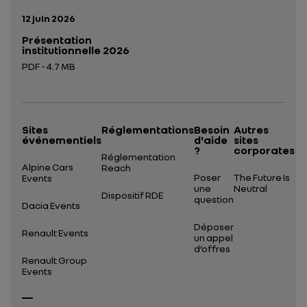
Date de publication:
12 juin 2026
Présentation
institutionnelle 2026
PDF - 4.7 MB
Ouverture dans un nouvel onglet
Sites
Réglementations
Besoin
Autres
événementiels
d'aide
sites
?
corporates
Réglementation
Alpine Cars
Reach
Poser
The Future Is
Events
une
Neutral
Dispositif RDE
question
Dacia Events
Déposer
Renault Events
un appel
d’offres
Renault Group
Events