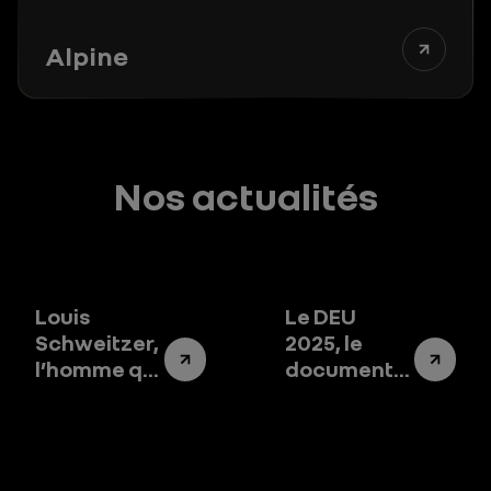
Alpine
Nos actualités
Louis
Le DEU
Schweitzer,
2025, le
l’homme qui
document
a changé le
qui raconte
destin de
Renault
Renault
Group
Group