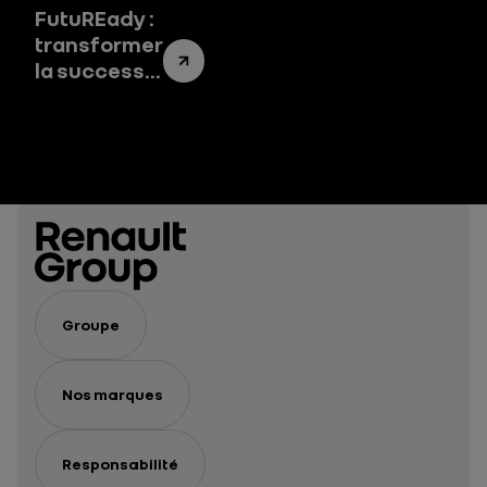
FutuREady :
transformer
la success
story de
Renault
Group en un
success
system
Groupe
Nos marques
Responsabilité