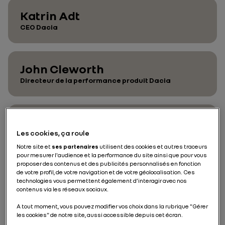
Katrin Adt
CEO Dacia
John Cleworth
Directeur de la performance produit Dacia
Christophe Dridi
Les cookies, ça roule
Directeur industrie Dacia
Notre site et
ses partenaires
utilisent des cookies et autres traceurs
pour mesurer l'audience et la performance du site ainsi que pour vous
proposer des contenus et des publicités personnalisés en fonction
David Durand
de votre profil, de votre navigation et de votre géolocalisation. Ces
technologies vous permettent également d’interagir avec nos
Directeur Design Dacia
contenus via les réseaux sociaux.
A tout moment, vous pouvez modifier vos choix dans la rubrique "Gérer
les cookies" de notre site, aussi accessible depuis cet écran.