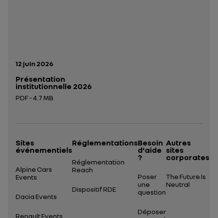
Date de publication:
12 juin 2026
Présentation
institutionnelle 2026
PDF - 4.7 MB
Ouverture dans un nouvel onglet
Sites
Réglementations
Besoin
Autres
événementiels
d'aide
sites
?
corporates
Réglementation
Alpine Cars
Reach
Poser
The Future Is
Events
une
Neutral
Dispositif RDE
question
Dacia Events
Déposer
Renault Events