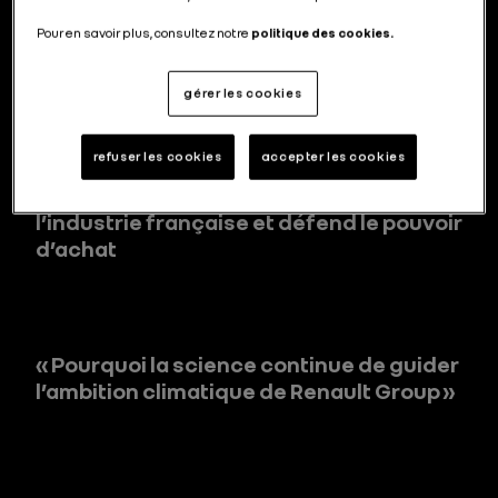
Pour en savoir plus, consultez notre
politique des cookies.
Comment Renault Group défend l’emploi
industriel local en France
gérer les cookies
refuser les cookies
accepter les cookies
Comment la voiture électrique relance
l’industrie française et défend le pouvoir
d’achat
« Pourquoi la science continue de guider
l’ambition climatique de Renault Group »