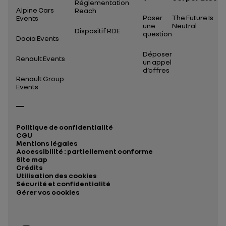
Réglementation
Alpine Cars
Reach
Poser
The Future Is
Events
une
Neutral
Dispositif RDE
question
Dacia Events
Déposer
Renault Events
un appel
d’offres
Renault Group
Events
Politique de confidentialité
CGU
Mentions légales
Accessibilité : partiellement conforme
Site map
Crédits
Utilisation des cookies
Sécurité et confidentialité
Gérer vos cookies