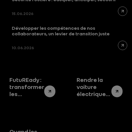
15.06.2026
Développer les compétences de nos
collaborateurs, un levier de transition juste
10.06.2026
FutuREady :
Rendre la
transformer
voiture
les
électrique
impératifs
accessible :
environnementaux
le vrai défi
en leviers
de la
de
transition
performance
Quand les