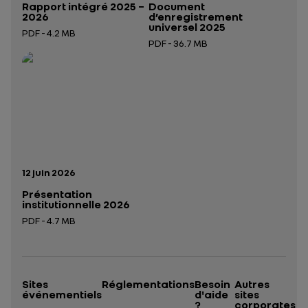
Rapport intégré 2025 –
Document
2026
d’enregistrement
universel 2025
PDF - 4.2 MB
PDF - 36.7 MB
Ouverture dans un nouvel onglet
Ouverture dans un nouvel onglet
Date de publication:
12 juin 2026
Présentation
institutionnelle 2026
PDF - 4.7 MB
Ouverture dans un nouvel onglet
Sites
Réglementations
Besoin
Autres
événementiels
d'aide
sites
?
corporates