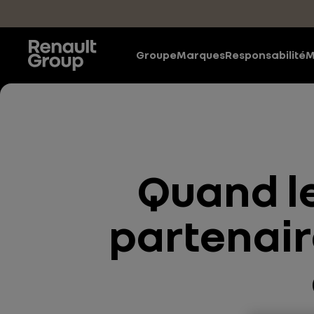
Accéder au contenu principal
Groupe
Marques
Responsabilité
M
Quand le
partenair