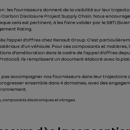
on : les fournisseurs donnent de la visibilité sur leur traje
 Carbon Disclosure Project Supply Chain. Nous encourageo
sque cela est pertinent, à les faire valider par le SBTi (Sci
agement Rating.
’appel d’offres chez Renault Group. C’est particulièrem
atériaux d’un véhicule. Pour ces composants et matières, l
ions d’amélioration dans le cadre de l’appel d’offres dep
G Protocol). Ils remplissent un document élaboré avec la pl
 pas accompagner nos fournisseurs dans leur trajectoire 
 progresser ensemble dans 4 domaines, avec des engagemen
nvironnement.
s, composants électroniques et vitrages