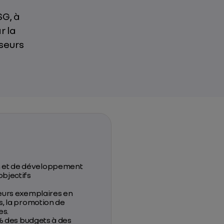
SG, à
r la
seurs
n et de développement
objectifs
seurs exemplaires en
s, la promotion de
es.
 % des budgets à des