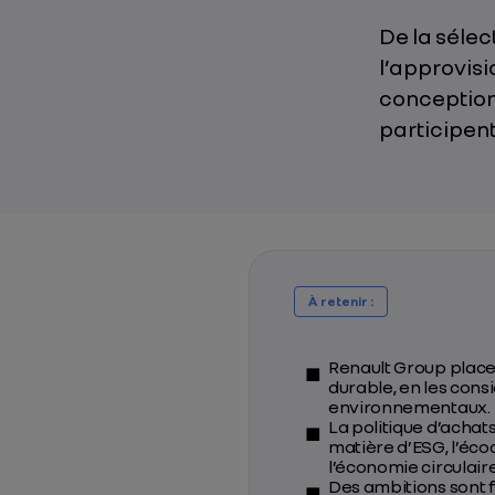
De la sélec
l’approvis
conception
participen
À retenir :
Renault Group plac
durable, en les cons
environnementaux.
La politique d’achat
matière d’ESG, l’éco
l’économie circulair
Des ambitions sont f