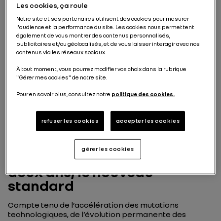
Renault Group
Les cookies, ça roule
Notre site et ses partenaires utilisent des cookies pour mesurer
l'audience et la performance du site. Les cookies nous permettent
également de vous montrer des contenus personnalisés,
publicitaires et/ou géolocalisés, et de vous laisser interagir avec nos
contenus via les réseaux sociaux.
À tout moment, vous pourrez modifier vos choix dans la rubrique
Objectif 1
"Gérer mes cookies" de notre site.
Accélérer la vitesse et
Pour en savoir plus, consultez notre
politique des cookies.
l'agilité du
refuser les cookies
accepter les cookies
développement
gérer les cookies
Développer les véhicules en
deux ans, le nouveau
standard
Compte tenu de l’accélération des mutations
technologiques, de l’évolution permanente des