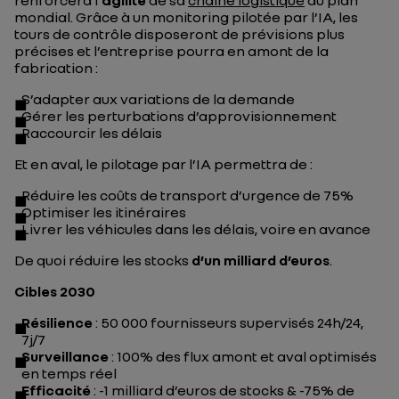
renforcera l’
agilité
de sa
chaîne logistique
au plan
mondial. Grâce à un monitoring pilotée par l’IA, les
tours de contrôle disposeront de prévisions plus
précises et l’entreprise pourra en amont de la
fabrication :
S’adapter aux variations de la demande
Gérer les perturbations d’approvisionnement
Raccourcir les délais
Et en aval, le pilotage par l’IA permettra de :
Réduire les coûts de transport d’urgence de 75%
Optimiser les itinéraires
Livrer les véhicules dans les délais, voire en avance
De quoi réduire les stocks
d’un milliard d’euros
.
Cibles 2030
Résilience
: 50 000 fournisseurs supervisés 24h/24,
7j/7
Surveillance
: 100% des flux amont et aval optimisés
en temps réel
Efficacité
: -1 milliard d’euros de stocks & -75% de