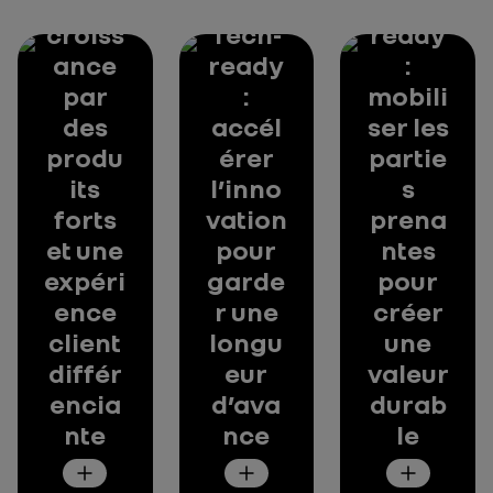
nir la
Trust-
croiss
Tech-
ready
ance
ready
:
par
:
mobili
des
accél
ser les
produ
érer
partie
its
l’inno
s
forts
vation
prena
et une
pour
ntes
expéri
garde
pour
ence
r une
créer
client
longu
une
différ
eur
valeur
encia
d’ava
durab
nte
nce
le