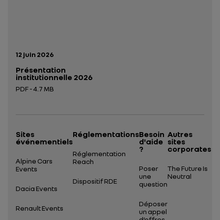
Date de publication:
12 juin 2026
Présentation
institutionnelle 2026
PDF - 4.7 MB
Ouverture dans un nouvel onglet
Sites
Réglementations
Besoin
Autres
événementiels
d'aide
sites
?
corporates
Réglementation
Alpine Cars
Reach
Poser
The Future Is
Events
une
Neutral
Dispositif RDE
question
Dacia Events
Déposer
Renault Events
un appel
d’offres