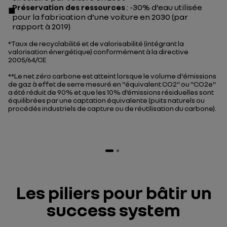
Préservation des ressources
: -30% d’eau utilisée
pour la fabrication d’une voiture en 2030 (par
rapport à 2019)
*
Taux de recyclabilité et de valorisabilité (intégrant la
valorisation énergétique) conformément à la directive
2005/64/CE
**Le net zéro carbone est atteint lorsque le volume d'émissions
de gaz à effet de serre mesuré en "équivalent CO2" ou "CO2e"
a été réduit de 90% et que les 10% d’émissions résiduelles sont
équilibrées par une captation équivalente (puits naturels ou
procédés industriels de capture ou de réutilisation du carbone).
Growt
h-
ready
Les piliers pour bâtir un
:
success system
soute