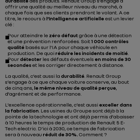
durabilité
des produits. Renault Group s’engage à
offrir une qualité au meilleur niveau du marché, à
chaque fois que ses clients prendront le volant. A ce
titre, le recours à
l’Intelligence artificielle
est un levier
clé :
Pour atteindre le
zéro défaut
grâce à une détection
et une prévention renforcées. Soit
1 000 contrôles
qualité
basés sur l’IA pour chaque véhicule en
production. De quoi
réduire les incidents de moitié
.
Pour
détecter
les défauts éventuels
en moins de 30
secondes
et les corriger directement à distance.
La qualité, c’est aussi la
durabilité
. Renault Group
s’engage à ce que chaque voiture conserve, au bout
de cinq ans,
le même niveau de qualité perçue
,
d’agrément et de performance.
L’excellence opérationnelle, c’est aussi
exceller dans
la fabrication
. Les usines du Groupe sont déjà à la
pointe de la technologie et ont déjà permis d’abaisser
à 10 heures le temps de production de Renault 5 E-
Tech electric. D’ici à 2030, ce temps de fabrication
sera à nouveau
réduit de 30%.
Comment ?