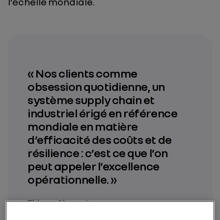
l’échelle mondiale.
« Nos clients comme
obsession quotidienne, un
système supply chain et
industriel érigé en référence
mondiale en matière
d’efficacité des coûts et de
résilience : c’est ce que l’on
peut appeler l’excellence
opérationnelle. »
Thierry Charvet
Chief Industry, Quality and Supply Chain Officer,