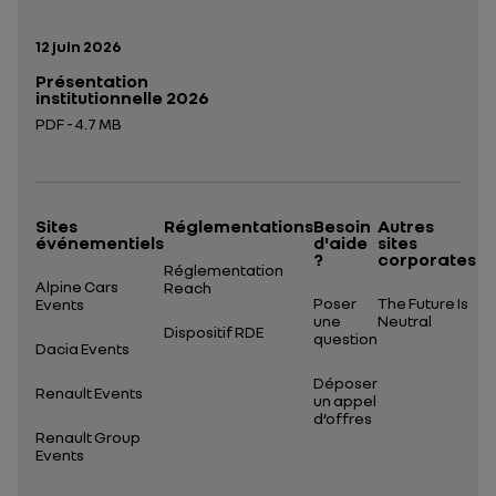
Date de publication:
12 juin 2026
Présentation
institutionnelle 2026
PDF - 4.7 MB
Ouverture dans un nouvel onglet
Sites
Réglementations
Besoin
Autres
événementiels
d'aide
sites
?
corporates
Réglementation
Alpine Cars
Reach
Poser
The Future Is
Events
une
Neutral
Dispositif RDE
question
Dacia Events
Déposer
Renault Events
un appel
d’offres
Renault Group
Events