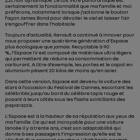
2,2l, noir dynamique. Le toit vitré panoramique est
certainement la fonctionnalité que ma famille et moi
préférons, notamment lorsque j’actionne le bouton
façon James Bond pour dévoiler le ciel et laisser l’air
s’engouffrer dans l’habitacle.
Toujours d’actualité, Renault a continué à innover pour
nous proposer une quatrième génération d’Espace
plus écologique que jamais. Recyclable à 90
%, l'Espace IV est composé de matériaux ultra légers
qui permettent de réduire sa consommation de
carburant. A titre d’exemple, les portes et le capot en
aluminium pèsent 20 kilos de moins qu’en acier.
Dans cette version, Espace est devenu la voiture des
stars à l’occasion du Festival de Cannes, escortant les
célébrités jusqu’au bord du célèbre tapis rouge et
posant à leurs côtés sous les flashs scintillants des
paparazzis.
L’Espace est à la hauteur de sa réputation aux yeux de
ma famille. Ce qui est incroyable pour une voiture
lancée il y a trente ans, c’est son adaptabilité qui
donne à ses passagers l’impression qu’elle est le
résultat d’un concept novateur. L’habitacle permet