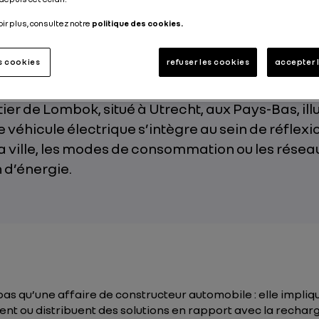
Publié le
21.03.2019
oir plus, consultez notre
politique des cookies.
es cookies
refuser les cookies
accepter 
ier de Lombok, situé à Utrecht, aux Pays-Bas, ill
véhicule électrique s’intègre au sein de réflexi
la ville, les modes de consommation ou les résea
n d’énergie.
pas qu’une affaire de constructeur automobile : elle implique 
vent ou distribuent des solutions en rapport avec la rechar