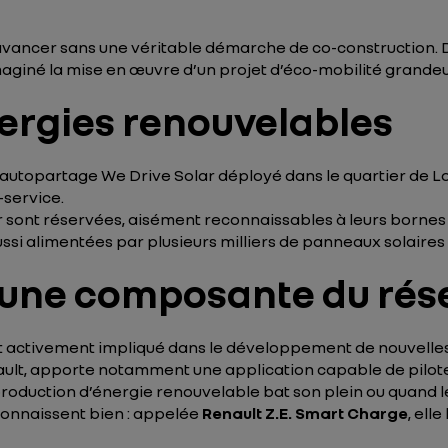
’avancer sans une véritable démarche de co-construction. Di
giné la mise en œuvre d’un projet d’éco-mobilité grandeur ré
ergies renouvelables
’autopartage We Drive Solar déployé dans le quartier de L
-service.
sont réservées, aisément reconnaissables à leurs bornes d
ssi alimentées par plusieurs milliers de panneaux solaires in
e une composante du rés
t activement impliqué dans le développement de nouvelles so
ault, apporte notamment une application capable de pilot
roduction d’énergie renouvelable bat son plein ou quand l
connaissent bien : appelée
Renault Z.E. Smart Charge
, ell