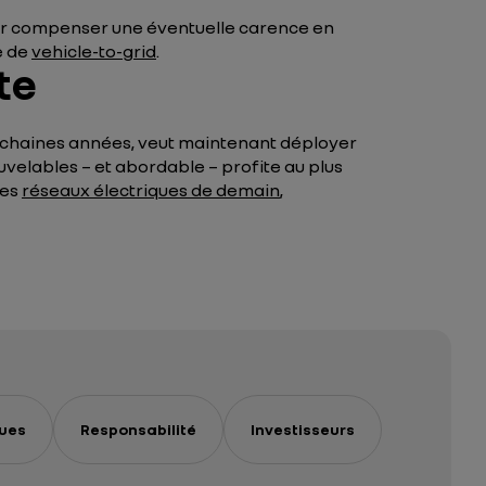
our compenser une éventuelle carence en
e de
vehicle-to-grid
.
te
rochaines années, veut maintenant déployer
uvelables – et abordable – profite au plus
des
réseaux électriques de demain
,
ues
Responsabilité
Investisseurs