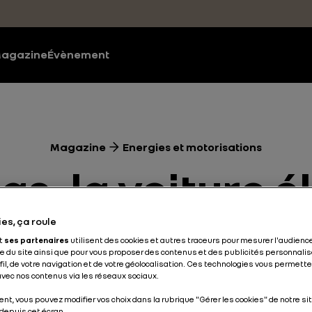
agazine
Évènement
Magazine
Energies et motorisations
s, la voiture é
 des éco-quar
es, ça roule
et
ses partenaires
utilisent des cookies et autres traceurs pour mesurer l'audience
 du site ainsi que pour vous proposer des contenus et des publicités personnalis
ofil, de votre navigation et de votre géolocalisation. Ces technologies vous permet
 avec nos contenus via les réseaux sociaux.
Energies et motorisations
Electrique
3 min
nt, vous pouvez modifier vos choix dans la rubrique "Gérer les cookies" de notre sit
depuis cet écran.