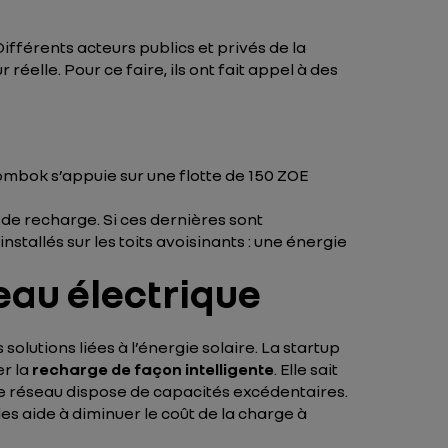
fférents acteurs publics et privés de la
elle. Pour ce faire, ils ont fait appel à des
ombok s’appuie sur une flotte de 150 ZOE
e recharge. Si ces dernières sont
stallés sur les toits avoisinants : une énergie
eau électrique
lutions liées à l’énergie solaire. La startup
er la
recharge de façon intelligente
. Elle sait
e réseau dispose de capacités excédentaires.
e les aide à diminuer le coût de la charge à