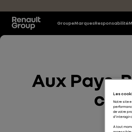
Accéder au contenu principal
Groupe
Marques
Responsabilité
M
Aux Pays-Ba
cœur
Les cooki
Notre site 
performance
de votre pr
d’interagir
A tout mome
accessible 