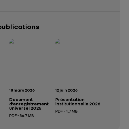
publications
025 – 2026
tutionnelle 2026
— données structurées (JSON)
— données structurées (JSON)
n:
Date de publication:
Date de publication:
18 mars 2026
12 juin 2026
Document
Présentation
d’enregistrement
institutionnelle 2026
universel 2025
PDF - 4.7 MB
PDF - 36.7 MB
 nouvel onglet
Ouverture dans un nouvel onglet
Ouverture dans un nouvel onglet