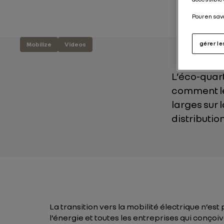
Pour en sav
gérer l
Mobilize
Videos
L’éco-quart
comment le 
larges sur 
distributio
La transition vers la mobilité électrique n’est 
l’énergie et toutes les entreprises qui conçoi