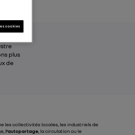
les cookies
ustre
ons plus
ux de
les collectivités locales, les industriels de
ge,
l’autopartage
, la circulation ou le