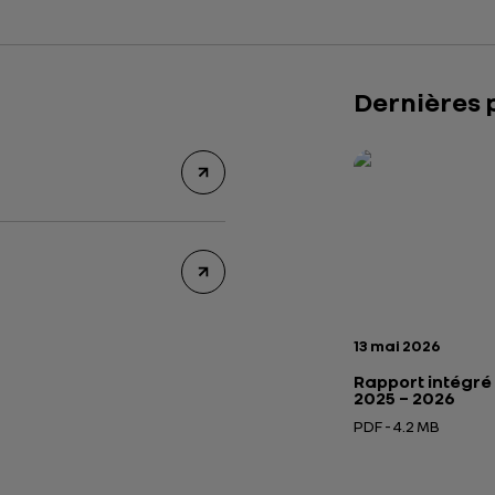
Dernières 
Rapport intégré 2
Présentation insti
Date de publicatio
13 mai 2026
Rapport intégré
2025 – 2026
PDF - 4.2 MB
Ouverture dans un