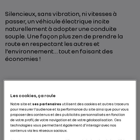
Silencieux, sans vibration, ni vitesses à
passer, un véhicule électrique incite
naturellement à adopter une conduite
souple. Une façon plus zen de prendre la
route en respectant les autres et
l’environnement… tout en faisant des
économies !
Les cookies, ça roule
Qu’est-ce que la
Notre site et
ses partenaires
utilisent des cookies et autres traceurs
pour mesurer l'audience et la performance du site ainsi que pour vous
conduite souple ?
proposer des contenus et des publicités personnalisés en fonction
de votre profil, de votre navigation et de votre géolocalisation. Ces
technologies vous permettent également d’interagir avec nos
contenus via les réseaux sociaux.
La
conduite souple
consiste à modérer ses
accélérations, bien respecter le code de la route et