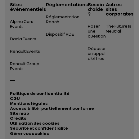
Sites
Réglementations
Besoin
Autres
événementiels
d'aide
sites
?
corporates
Réglementation
Alpine Cars
Reach
Poser
The Future Is
Events
une
Neutral
Dispositif RDE
question
Dacia Events
Déposer
Renault Events
un appel
d’offres
Renault Group
Events
Politique de confidentialité
CGU
Mentions légales
Accessibilité : partiellement conforme
Site map
Crédits
Utilisation des cookies
Sécurité et confidentialité
Gérer vos cookies