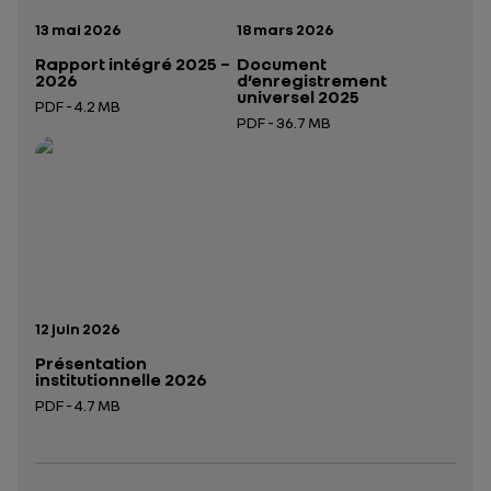
Date de publication:
Date de publication:
13 mai 2026
18 mars 2026
Rapport intégré 2025 –
Document
2026
d’enregistrement
universel 2025
PDF - 4.2 MB
PDF - 36.7 MB
Ouverture dans un nouvel onglet
Ouverture dans un nouvel onglet
Date de publication:
12 juin 2026
Présentation
institutionnelle 2026
PDF - 4.7 MB
Ouverture dans un nouvel onglet