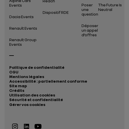
Alpine Cars
Reach
Poser
The Future Is
Events
une
Neutral
Dispositif RDE
question
Dacia Events
Déposer
Renault Events
un appel
d’offres
Renault Group
Events
Politique de confidentialité
CGU
Mentions légales
Accessibilité : partiellement conforme
Site map
Crédits
Utilisation des cookies
Sécurité et confidentialité
Gérer vos cookies