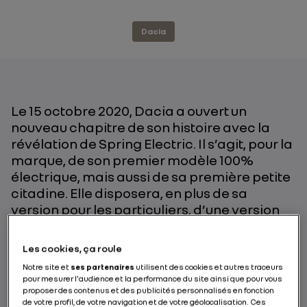
Dacia
Le 15 octobre 2020, Dacia a ouvert un
nouveau chapitre de son histoire avec la
révélation de Spring Electric. Il s’agit, pour la
marque, de son premier modèle 100%
électrique, mais aussi de sa première petite
citadine. Elle disposera, en plus de sa
version pour les particuliers, d’une version
spécifique destinée aux services
d’autopartage et d’une version utilitaire
Les cookies, ça roule
Cargo. Le tout à un prix Dacia, batteries
Notre site et
ses partenaires
utilisent des cookies et autres traceurs
incluses.
pour mesurer l'audience et la performance du site ainsi que pour vous
proposer des contenus et des publicités personnalisés en fonction
de votre profil, de votre navigation et de votre géolocalisation. Ces