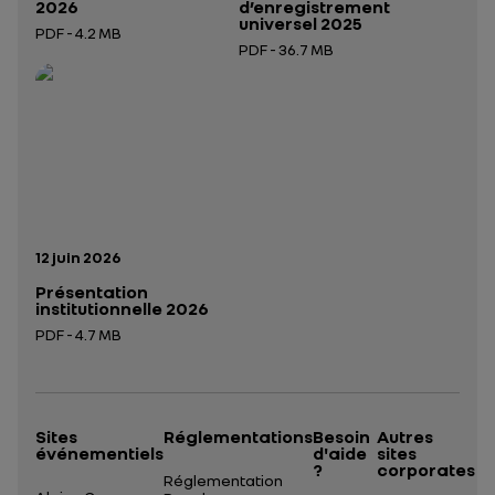
2026
d’enregistrement
universel 2025
PDF - 4.2 MB
PDF - 36.7 MB
Ouverture dans un nouvel onglet
Ouverture dans un nouvel onglet
Date de publication:
12 juin 2026
Présentation
institutionnelle 2026
PDF - 4.7 MB
Ouverture dans un nouvel onglet
Sites
Réglementations
Besoin
Autres
événementiels
d'aide
sites
?
corporates
Réglementation