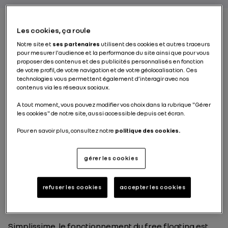
Les cookies, ça roule
Le free floating
ou service de partage de moyens de
Notre site et
ses partenaires
utilisent des cookies et autres traceurs
pour mesurer l'audience et la performance du site ainsi que pour vous
transport sans station est une petite révolution.
proposer des contenus et des publicités personnalisés en fonction
Jusqu’à récemment, les services de mobilité urbaine
de votre profil, de votre navigation et de votre géolocalisation. Ces
s’appuyaient sur des réseaux de stations fixes, pour le
technologies vous permettent également d’interagir avec nos
retrait et le dépôt d’un véhicule. L’arrivée du
free
contenus via les réseaux sociaux.
floating
est en train de bousculer les transports
urbains et la façon de se déplacer en ville.
A tout moment, vous pouvez modifier vos choix dans la rubrique "Gérer
Le paradis du libre
les cookies" de notre site, aussi accessible depuis cet écran.
service
Pour en savoir plus, consultez notre
politique des cookies.
Adieu les bornes, vive la liberté ! En utilisant le modèle
gérer les cookies
d’autopartage en free floating, vous pouvez utiliser
des véhicules électriques sans jamais vous soucier de
rallier des stations de recharge. Ainsi, vous prenez et
refuser les cookies
accepter les cookies
laissez le véhicule à n’importe quel endroit dans une
zone géographique délimitée par l’opérateur.
Simplissime, le fonctionnement du free floating est