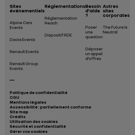
Sites
Réglementations
Besoin
Autres
événementiels
d'aide
sites
?
corporates
Réglementation
Alpine Cars
Reach
Poser
The Future Is
Events
une
Neutral
Dispositif RDE
question
Dacia Events
Déposer
Renault Events
un appel
d’offres
Renault Group
Events
Politique de confidentialité
CGU
Mentions légales
Accessibilité : partiellement conforme
Site map
Crédits
Utilisation des cookies
Sécurité et confidentialité
Gérer vos cookies