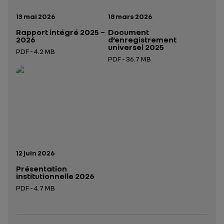
Date de publication:
Date de publication:
13 mai 2026
18 mars 2026
Rapport intégré 2025 –
Document
2026
d’enregistrement
universel 2025
PDF - 4.2 MB
PDF - 36.7 MB
Ouverture dans un nouvel onglet
Ouverture dans un nouvel onglet
Date de publication:
12 juin 2026
Présentation
institutionnelle 2026
PDF - 4.7 MB
Ouverture dans un nouvel onglet