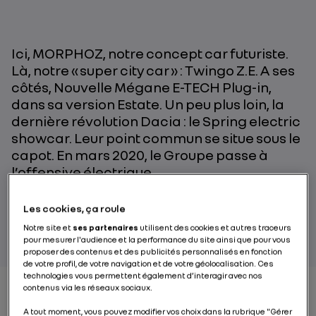
Ici, MORPHOZ, notre concept car futuriste.
Là, notre « super city car » : Twingo Z.E. A ses
côtés, Nouvelle Mégane E-TECH Plug-in,
dans sa version Estate. Un peu plus loin, la
dernière révolution Dacia : le Spring electric
showcar. Leur point commun se situe sous le
capot. En mars 2020, le Groupe passe à
l’offensive électrique.
Les cookies, ça roule
PAR RENAULT GROUP
Notre site et
ses partenaires
utilisent des cookies et autres traceurs
pour mesurer l'audience et la performance du site ainsi que pour vous
proposer des contenus et des publicités personnalisés en fonction
de votre profil, de votre navigation et de votre géolocalisation. Ces
technologies vous permettent également d’interagir avec nos
contenus via les réseaux sociaux.
A tout moment, vous pouvez modifier vos choix dans la rubrique "Gérer