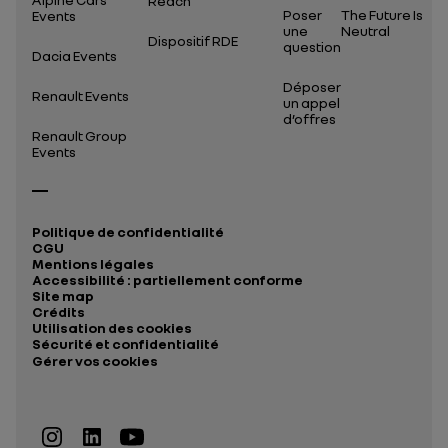
Reach
Poser
The Future Is
Events
une
Neutral
Dispositif RDE
question
Dacia Events
Déposer
Renault Events
un appel
d’offres
Renault Group
Events
Politique de confidentialité
CGU
Mentions légales
Accessibilité : partiellement conforme
Site map
Crédits
Utilisation des cookies
Sécurité et confidentialité
Gérer vos cookies