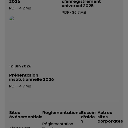
2026
d’enregistrement
universel 2025
PDF - 4.2 MB
PDF - 36.7 MB
Ouverture dans un nouvel onglet
Ouverture dans un nouvel onglet
Date de publication:
12 juin 2026
Présentation
institutionnelle 2026
PDF - 4.7 MB
Ouverture dans un nouvel onglet
Sites
Réglementations
Besoin
Autres
événementiels
d'aide
sites
?
corporates
Réglementation
Alpine Cars