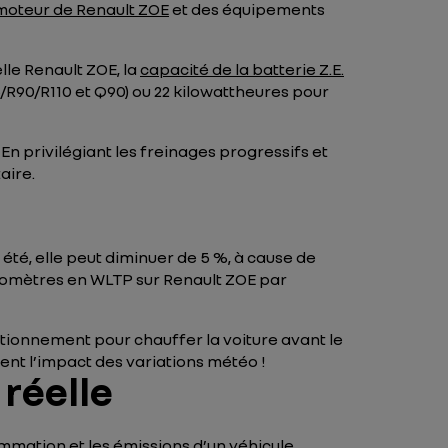
moteur de Renault ZOE
et des équipements
lle Renault ZOE, la
capacité de la batterie Z.E.
/R90/R110 et Q90) ou 22 kilowattheures pour
En privilégiant les freinages progressifs et
aire.
té, elle peut diminuer de 5 %, à cause de
kilomètres en WLTP sur Renault ZOE par
tionnement pour chauffer la voiture avant le
ment l’impact des variations météo !
réelle
mation et les émissions d’un véhicule.