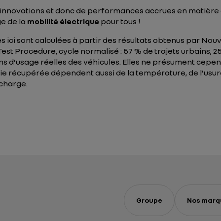
 innovations et donc de performances accrues en matière d
ge de la
mobilité électrique
pour tous !
s ici sont calculées à partir des résultats obtenus par No
 Procedure, cycle normalisé : 57 % de trajets urbains, 25 %
ons d’usage réelles des véhicules. Elles ne présument cepen
e récupérée dépendent aussi de la température, de l’usure 
 charge.
Groupe
Nos marq