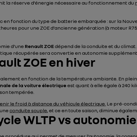
nit la réserve d’énergie nécessaire au fonctionnement du
c en fonction du type de batterie embarquée : sur la Nouve
ttheures pour une ZOE d’ancienne génération (à moteur R75
nomie d’une
Renault ZOE
dépend de la conduite et du climat. 
nétique récupérée sera convertie en autonomie supplément
ult ZOE en hiver
alement en fonction de la température ambiante. En plein é
nale de la voiture électrique
est quant à elle égale à 240 
aison tempérée.
tenir le froid à distance du véhicule électrique.
Le pré-condi
 une
conduite souple
, et ce en toute saison, diminue égale
ycle WLTP vs autonomie 
ne procédure qui permet de mesurer l’autonomie, la consom