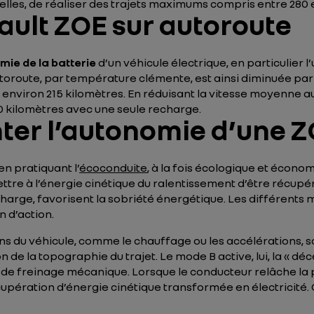
 elles, de réaliser des trajets maximums compris entre 280
ult ZOE sur autoroute
mie de la batterie
d’un véhicule électrique, en particulier l
toroute, par température clémente, est ainsi diminuée par 
 environ 215 kilomètres. En réduisant la vitesse moyenne au
0 kilomètres avec une seule recharge.
r l’autonomie d’une Z
n pratiquant l’
écoconduite
, à la fois écologique et économ
ttre à l’énergie cinétique du ralentissement d’être récupé
harge, favorisent la sobriété énergétique. Les différents 
n d’action.
ns du véhicule, comme le chauffage ou les accélérations,
e la topographie du trajet. Le mode B active, lui, la « déc
 de freinage mécanique. Lorsque le conducteur relâche la 
récupération d’énergie cinétique transformée en électricité.