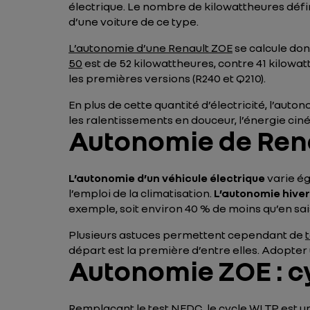
électrique. Le nombre de kilowattheures défi
d’une voiture de ce type.
L’autonomie d’une Renault ZOE
se calcule don
50
est de 52 kilowattheures, contre 41 kilowa
les premières versions (R240 et Q210).
En plus de cette quantité d’électricité, l’auto
les ralentissements en douceur, l’énergie ci
Autonomie de Rena
L’autonomie d’un véhicule électrique
varie ég
l’emploi de la climatisation.
L’autonomie hiver
exemple, soit environ 40 % de moins qu’en s
Plusieurs astuces permettent cependant de
départ est la première d’entre elles. Adopter
Autonomie ZOE : c
Remplaçant le test NEDC, le
cycle WLTP
est u