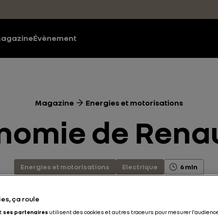
agazine
Évènement
Magazine
Energies et motorisations
nomie de Rena
Energies et motorisations
Electrique
6 min
es, ça roule
Publié le
28.12.2020
et
ses partenaires
utilisent des cookies et autres traceurs pour mesurer l'audience