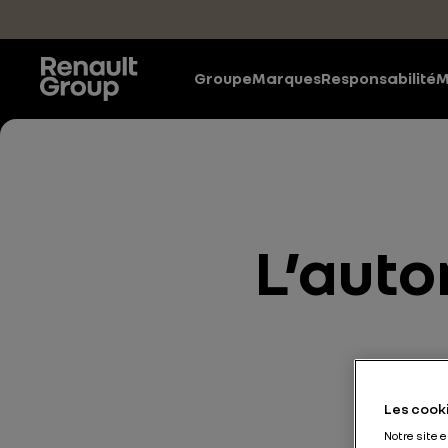
Accéder au contenu principal
Groupe
Marques
Responsabilité
M
L’auto
Les cooki
Notre site 