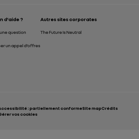
n d'aide ?
Autres sites corporates
une question
The Future Is Neutral
r un appel d’offres
Accessibilité : partiellement conforme
Site map
Crédits
Gérer vos cookies