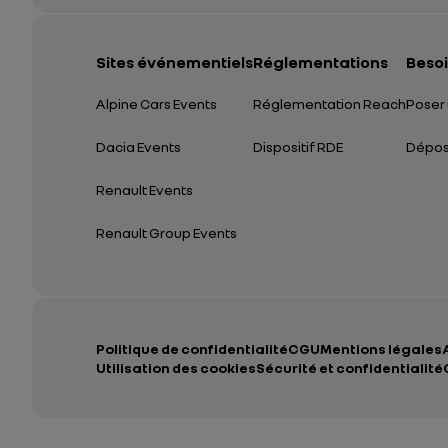
Sites événementiels
Réglementations
Besoi
Alpine Cars Events
Réglementation Reach
Poser 
Dacia Events
Dispositif RDE
Dépose
Renault Events
Renault Group Events
Politique de confidentialité
CGU
Mentions légales
Utilisation des cookies
Sécurité et confidentialité