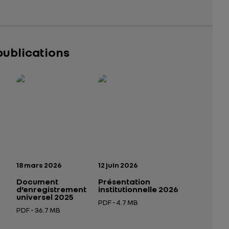
publications
025 – 2026
tutionnelle 2026
— données structurées (JSON)
— données structurées (JSON)
n:
Date de publication:
Date de publication:
18 mars 2026
12 juin 2026
Document
Présentation
d’enregistrement
institutionnelle 2026
universel 2025
PDF - 4.7 MB
PDF - 36.7 MB
 nouvel onglet
Ouverture dans un nouvel onglet
Ouverture dans un nouvel onglet