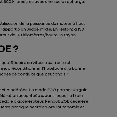
 et 300 kilomètres avec une seule recharge.
’utilisation de la puissance du moteur à haut
rapport à un usage mixte. En restant à 130
tour de 110 kilomètres/heure, le rayon
OE ?
ique. Réduire sa vitesse sur route et
rée, préconditionner l’habitacle à la bonne
modes de conduite que peut choisir
 sont modérées. Le mode ÉCO permet un gain
élération accentuée », dans lequel le frein
pédale d’accélérateur,
Renault ZOE
décélère
 Cette pratique accroît alors l’autonomie et