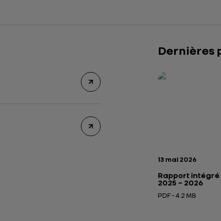
Dernières 
Rapport intégré 2
Présentation insti
Date de publicatio
13 mai 2026
Rapport intégré
2025 – 2026
PDF - 4.2 MB
Ouverture dans un