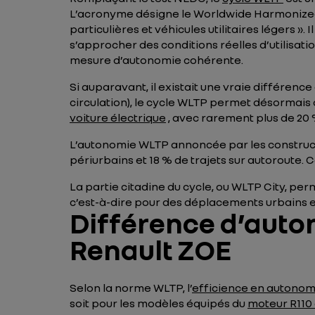
L’acronyme désigne le
Worldwide Harmonized 
particulières et véhicules utilitaires légers »
s’approcher des conditions réelles d’utilisat
mesure d’autonomie cohérente.
Si auparavant, il existait une vraie différe
circulation), le cycle WLTP permet désormais
voiture électrique
, avec rarement plus de 20 
L’autonomie WLTP annoncée par les constructe
périurbains et 18 % de trajets sur autoroute
La partie citadine du cycle, ou WLTP City, per
c’est-à-dire pour des déplacements urbains e
Différence d’auto
Renault ZOE
Selon la norme WLTP, l’
efficience en autonom
soit pour les modèles équipés du
moteur R110