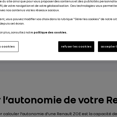
 du site ainsi que pour vous proposer des contenus et des publicités personnalis
ofil, de votre navigation et de votre géolocalisation. Ces technologies vous permet
 avec nos contenus via les réseaux sociaux.
nt, vous pouvez modifier vos choix dans la rubrique "Gérer les cookies" de notre sit
depuis cet écran.
ectrique le plus vendu en Europe en 2020, la Ren
oir plus, consultez notre
politique des cookies.
n 2019 d’une nouvelle version. Dans ce modèle, l
rie de plus large capacité a encore accru l’aut
es cookies
refuser les cookies
accepter 
ectrique, pour des trajets toujours plus longs sa
l’autonomie de votre Re
 calculer l’autonomie d’une Renault ZOE est la capacité de