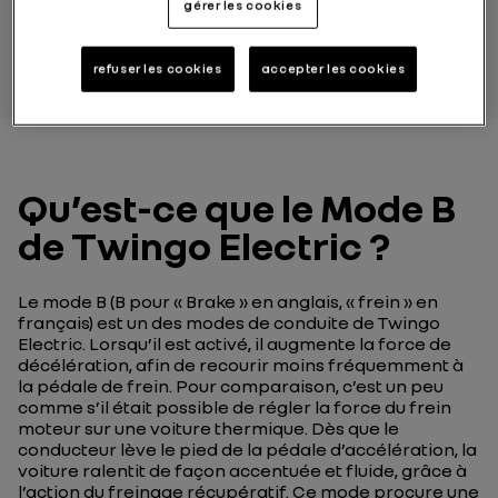
gérer les cookies
PAR RENAULT GROUP
refuser les cookies
accepter les cookies
Qu’est-ce que le Mode B
de Twingo Electric ?
Le mode B (B pour « Brake » en anglais, « frein » en
français) est un des modes de conduite de Twingo
Electric. Lorsqu’il est activé, il augmente la force de
décélération, afin de recourir moins fréquemment à
la pédale de frein. Pour comparaison, c’est un peu
comme s’il était possible de régler la force du frein
moteur sur une voiture thermique. Dès que le
conducteur lève le pied de la pédale d’accélération, la
voiture ralentit de façon accentuée et fluide, grâce à
l’action du freinage récupératif. Ce mode procure une