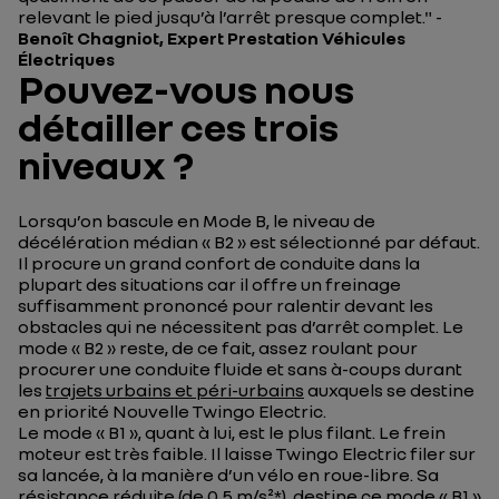
relevant le pied jusqu’à l’arrêt presque complet." -
Benoît Chagniot, Expert Prestation Véhicules
Électriques
Pouvez-vous nous
détailler ces trois
niveaux ?
Lorsqu’on bascule en Mode B, le niveau de
décélération médian « B2 » est sélectionné par défaut.
Il procure un grand confort de conduite dans la
plupart des situations car il offre un freinage
suffisamment prononcé pour ralentir devant les
obstacles qui ne nécessitent pas d’arrêt complet. Le
mode « B2 » reste, de ce fait, assez roulant pour
procurer une conduite fluide et sans à-coups durant
les
trajets urbains et péri-urbains
auxquels se destine
en priorité Nouvelle Twingo Electric.
Le mode « B1 », quant à lui, est le plus filant. Le frein
moteur est très faible. Il laisse Twingo Electric filer sur
sa lancée, à la manière d’un vélo en roue-libre. Sa
résistance réduite (de 0,5 m/s²*), destine ce mode « B1 »