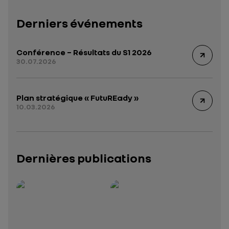
Derniers événements
Conférence – Résultats du S1 2026
30.07.2026
Plan stratégique « FutuREady »
10.03.2026
Dernières publications
Rapport intégré 2025 – 2026
Présentation institutionnelle 2026
— données structurées (JSON)
— données structurées 