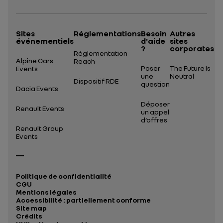
Sites
Réglementations
Besoin
Autres
événementiels
d'aide
sites
?
corporates
Réglementation
Alpine Cars
Reach
Poser
The Future Is
Events
une
Neutral
Dispositif RDE
question
Dacia Events
Déposer
Renault Events
un appel
d’offres
Renault Group
Events
Politique de confidentialité
CGU
Mentions légales
Accessibilité : partiellement conforme
Site map
Crédits