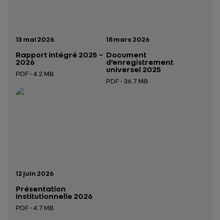
Date de publication:
Date de publication:
13 mai 2026
18 mars 2026
Rapport intégré 2025 –
Document
2026
d’enregistrement
universel 2025
PDF - 4.2 MB
PDF - 36.7 MB
Ouverture dans un nouvel onglet
Ouverture dans un nouvel onglet
Date de publication:
12 juin 2026
Présentation
institutionnelle 2026
PDF - 4.7 MB
Ouverture dans un nouvel onglet