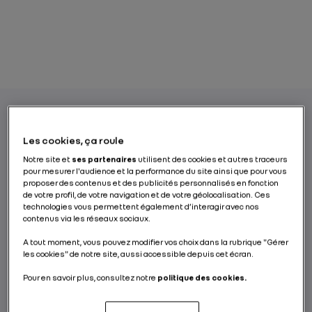
Nouvelle Renault Twingo Electric dispose
Les cookies, ça roule
d’un « mode B » sur son sélecteur de vitesses.
Notre site et
ses partenaires
utilisent des cookies et autres traceurs
pour mesurer l'audience et la performance du site ainsi que pour vous
Une position qui permet d’adapter le
proposer des contenus et des publicités personnalisés en fonction
comportement de l’auto en fonction du
de votre profil, de votre navigation et de votre géolocalisation. Ces
trafic et de l’environnement traversé pour
technologies vous permettent également d’interagir avec nos
contenus via les réseaux sociaux.
faciliter la conduite et renforcer le plaisir de
rouler en voiture électrique. Benoît Chagniot,
A tout moment, vous pouvez modifier vos choix dans la rubrique "Gérer
les cookies" de notre site, aussi accessible depuis cet écran.
Expert Prestation Véhicules Électriques du
Groupe Renault nous en détaille le
Pour en savoir plus, consultez notre
politique des cookies.
fonctionnement.