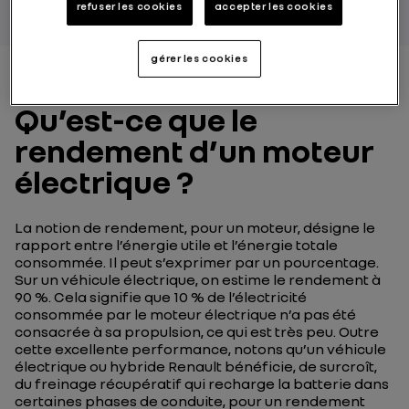
refuser les cookies
accepter les cookies
gérer les cookies
Qu’est-ce que le
rendement d’un moteur
électrique ?
La notion de rendement, pour un moteur, désigne le
rapport entre l’énergie utile et l’énergie totale
consommée. Il peut s’exprimer par un pourcentage.
Sur un véhicule électrique, on estime le rendement à
90 %. Cela signifie que 10 % de l’électricité
consommée par le moteur électrique n’a pas été
consacrée à sa propulsion, ce qui est très peu. Outre
cette excellente performance, notons qu’un véhicule
électrique ou hybride Renault bénéficie, de surcroît,
du freinage récupératif qui recharge la batterie dans
certaines phases de conduite, pour un rendement