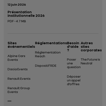
Date de publication:
12 juin 2026
Présentation
institutionnelle 2026
PDF - 4.7 MB
Ouverture dans un nouvel onglet
Sites
Réglementations
Besoin
Autres
événementiels
d'aide
sites
?
corporates
Réglementation
Alpine Cars
Reach
Poser
The Future Is
Events
une
Neutral
Dispositif RDE
question
Dacia Events
Déposer
Renault Events
un appel
d’offres
Renault Group
Events