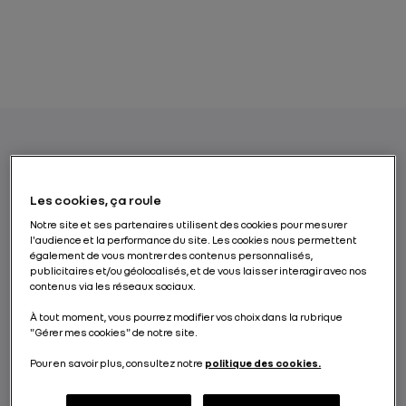
Le but du moteur d’une voiture est de
transformer son carburant en énergie de
Les cookies, ça roule
déplacement. Pour mesurer les pertes
Notre site et ses partenaires utilisent des cookies pour mesurer
inhérentes à ce principe, on parle de
l'audience et la performance du site. Les cookies nous permettent
également de vous montrer des contenus personnalisés,
rendement. Cette valeur a donc une
publicitaires et/ou géolocalisés, et de vous laisser interagir avec nos
importance capitale pour déterminer la
contenus via les réseaux sociaux.
consommation et l’autonomie d’un véhicule
À tout moment, vous pourrez modifier vos choix dans la rubrique
électrique. Décryptage.
"Gérer mes cookies" de notre site.
Pour en savoir plus, consultez notre
politique des cookies.
PAR RENAULT GROUP