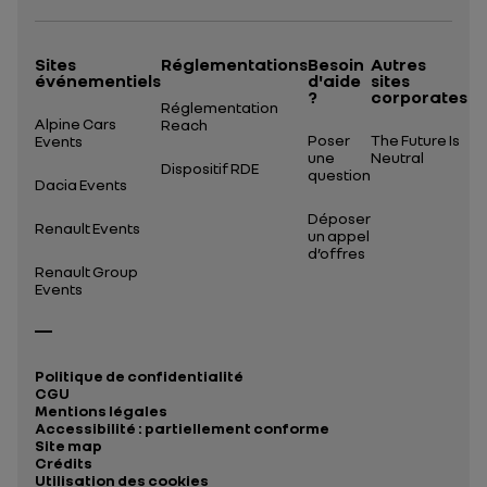
Sites
Réglementations
Besoin
Autres
événementiels
d'aide
sites
?
corporates
Réglementation
Alpine Cars
Reach
Poser
The Future Is
Events
une
Neutral
Dispositif RDE
question
Dacia Events
Déposer
Renault Events
un appel
d’offres
Renault Group
Events
Politique de confidentialité
CGU
Mentions légales
Accessibilité : partiellement conforme
Site map
Crédits
Utilisation des cookies