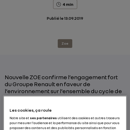
4 min
Publié le
13.09.2019
Zoe
Nouvelle ZOE confirme l’engagement fort
du Groupe Renault en faveur de
l’environnement sur l’ensemble du cycle de
vie du véhicule. Sa sellerie issue de
matériaux recyclés et la réutilisation des
Les cookies, ça roule
batteries dans des scénarios de seconde
vie illustrent les vertus de l’économie
Notre site et
ses partenaires
utilisent des cookies et autres traceurs
pour mesurer l'audience et la performance du site ainsi que pour vous
circulaire appliquée à l’industrie
proposer des contenus et des publicités personnalisés en fonction