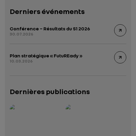
Derniers événements
Conférence – Résultats du S1 2026
30.07.2026
Plan stratégique « FutuREady »
10.03.2026
Dernières publications
Rapport intégré 2025 – 2026
Présentation institutionnelle 2026
— données structurées (JSON)
— données structurées 