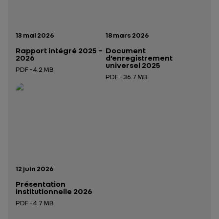
Date de publication:
Date de publication:
13 mai 2026
18 mars 2026
Rapport intégré 2025 –
Document
2026
d’enregistrement
universel 2025
PDF - 4.2 MB
PDF - 36.7 MB
Ouverture dans un nouvel onglet
Ouverture dans un nouvel onglet
Date de publication:
12 juin 2026
Présentation
institutionnelle 2026
PDF - 4.7 MB
Ouverture dans un nouvel onglet