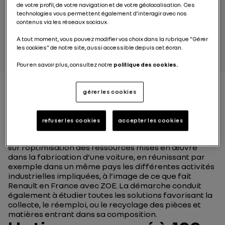
automobile.
de votre profil, de votre navigation et de votre géolocalisation. Ces
technologies vous permettent également d’interagir avec nos
contenus via les réseaux sociaux.
PAR RENAULT GROUP
A tout moment, vous pouvez modifier vos choix dans la rubrique "Gérer
les cookies" de notre site, aussi accessible depuis cet écran.
Pour en savoir plus, consultez notre
politique des cookies.
gérer les cookies
Le Groupe Renault multiplie les projets de recherche
et les programmes de développement visant à
refuser les cookies
accepter les cookies
réduire l’impact environnemental de ses véhicules
électriques. Une partie de la réflexion se concentre
sur l’optimisation des ressources mises en œuvre
dans la fabrication d’une voiture, en réunissant par
exemple dans un même pays les différentes activités
industrielles impliquées, à l’image de ce que fait
Renault en France avec ZOE. La démarche conduit
également à étudier toutes les solutions favorisant la
collecte, le réemploi, ou le recyclage des pièces et
matières entrant dans sa composition.