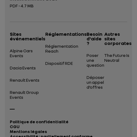
PDF - 4.7 MB
Ouverture dans un nouvel onglet
Sites
Réglementations
Besoin
Autres
événementiels
d'aide
sites
?
corporates
Réglementation
Alpine Cars
Reach
Poser
The Future Is
Events
une
Neutral
Dispositif RDE
question
Dacia Events
Déposer
Renault Events
un appel
d’offres
Renault Group
Events
Politique de confidentialité
CGU
Mentions légales
Accessibilité : partiellement conforme