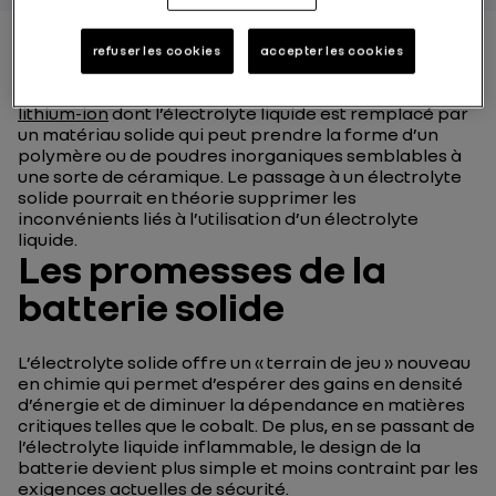
refuser les cookies
accepter les cookies
La batterie solide est une évolution de la
batterie
lithium-ion
dont l’électrolyte liquide est remplacé par
un matériau solide qui peut prendre la forme d’un
polymère ou de poudres inorganiques semblables à
une sorte de céramique. Le passage à un électrolyte
solide pourrait en théorie supprimer les
inconvénients liés à l’utilisation d’un électrolyte
liquide.
Les promesses de la
batterie solide
L’électrolyte solide offre un « terrain de jeu » nouveau
en chimie qui permet d’espérer des gains en densité
d’énergie et de diminuer la dépendance en matières
critiques telles que le cobalt. De plus, en se passant de
l’électrolyte liquide inflammable, le design de la
batterie devient plus simple et moins contraint par les
exigences actuelles de sécurité.