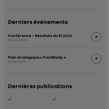
Derniers événements
Conférence – Résultats du S1 2026
30.07.2026
Plan stratégique « FutuREady »
10.03.2026
Dernières publications
Rapport intégré 2025 – 2026
Présentation institutionnelle 2026
— données structurées (JSON)
— données structurées 