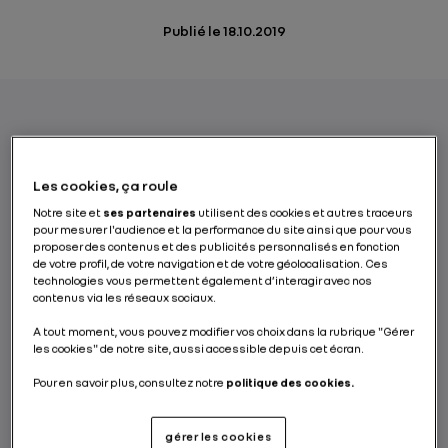
Publié le
18.10.2019
Après la batterie lithium-ion, la batterie à
électrolyte solide deviendra-t-elle un jour la
Les cookies, ça roule
nouvelle technologie de référence pour
Notre site et
ses partenaires
utilisent des cookies et autres traceurs
stocker l’énergie à bord des voitures
pour mesurer l'audience et la performance du site ainsi que pour vous
électriques ? Les promesses de la batterie
proposer des contenus et des publicités personnalisés en fonction
de votre profil, de votre navigation et de votre géolocalisation. Ces
tout solide sont réelles, mais il faudra
technologies vous permettent également d’interagir avec nos
plusieurs années avant que les premiers
contenus via les réseaux sociaux.
projets industriels aboutissent.
A tout moment, vous pouvez modifier vos choix dans la rubrique "Gérer
les cookies" de notre site, aussi accessible depuis cet écran.
PAR RENAULT GROUP
Pour en savoir plus, consultez notre
politique des cookies.
gérer les cookies