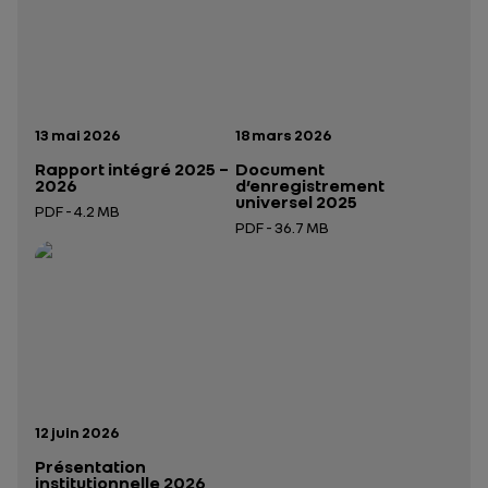
Date de publication:
Date de publication:
13 mai 2026
18 mars 2026
Rapport intégré 2025 –
Document
2026
d’enregistrement
universel 2025
PDF - 4.2 MB
PDF - 36.7 MB
Ouverture dans un nouvel onglet
Ouverture dans un nouvel onglet
Date de publication:
12 juin 2026
Présentation
institutionnelle 2026