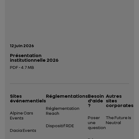
Date de publication:
12 juin 2026
Présentation
institutionnelle 2026
PDF - 4.7 MB
Ouverture dans un nouvel onglet
Sites
Réglementations
Besoin
Autres
événementiels
d'aide
sites
?
corporates
Réglementation
Alpine Cars
Reach
Poser
The Future Is
Events
une
Neutral
Dispositif RDE
question
Dacia Events