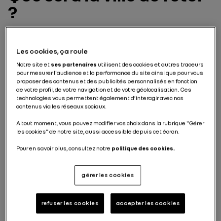
?
Selon le Forum Économique Mondial, en 2050, 70 % de
la population mondiale vivra, se déplacera et
Les cookies, ça roule
travaillera dans des villes. L’organisme explique que la
mobilité et l’énergie seront deux des éléments
Notre site et
ses partenaires
utilisent des cookies et autres traceurs
fondamentaux pour que cette transformation se
pour mesurer l'audience et la performance du site ainsi que pour vous
proposer des contenus et des publicités personnalisés en fonction
produise, tout en offrant des conditions de vie
de votre profil, de votre navigation et de votre géolocalisation. Ces
satisfaisantes. Un monde de possibles s’ouvre ainsi et
technologies vous permettent également d’interagir avec nos
les transports urbains intégreront les trois piliers
contenus via les réseaux sociaux.
fondateurs des véhicules de demain : électriques,
connectés et autonomes.
A tout moment, vous pouvez modifier vos choix dans la rubrique "Gérer
De quoi s’inscrire de manière intelligente dans un
les cookies" de notre site, aussi accessible depuis cet écran.
écosystème urbain optimisant les déplacements et la
gestion de l’énergie, et réinventant la mobilité et les
Pour en savoir plus, consultez notre
politique des cookies.
modes de transport. Tous les acteurs impliqués sont
aujourd’hui en pleine réflexion pour penser la ville de
gérer les cookies
demain, se préparer aux mégapoles naissantes et
mettre au point un modèle idéal.
La “smart city” est-elle
refuser les cookies
accepter les cookies
la ville du futur ?