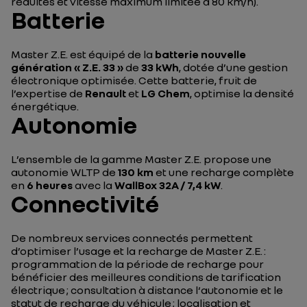
réduites et vitesse maximum limitée à 80 km/h).
Batterie
Master Z.E. est équipé de la
batterie nouvelle
génération « Z.E. 33 »
de
33 kWh
, dotée d’une gestion
électronique optimisée. Cette batterie, fruit de
l’expertise de
Renault
et
LG Chem
, optimise la densité
énergétique.
Autonomie
L’ensemble de la gamme Master Z.E. propose une
autonomie WLTP de
130 km
et une recharge complète
en
6 heures
avec la
WallBox 32A / 7,4 kW
.
Connectivité
De nombreux services connectés permettent
d’optimiser l’usage et la recharge de Master Z.E. :
programmation de la période de recharge pour
bénéficier des meilleures conditions de tarification
électrique ; consultation à distance l‘autonomie et le
statut de recharge du véhicule ; localisation et