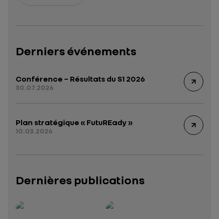
Derniers événements
Conférence – Résultats du S1 2026
30.07.2026
Plan stratégique « FutuREady »
10.03.2026
Dernières publications
Rapport intégré 2025 – 2026
Présentation institutionnelle 2026
— données structurées (JSON)
— données structurées 