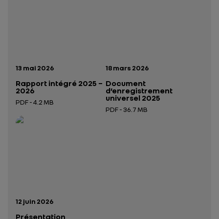
Date de publication:
Date de publication:
13 mai 2026
18 mars 2026
Rapport intégré 2025 –
Document
2026
d’enregistrement
universel 2025
PDF - 4.2 MB
PDF - 36.7 MB
Ouverture dans un nouvel onglet
Ouverture dans un nouvel onglet
Date de publication:
12 juin 2026
Présentation