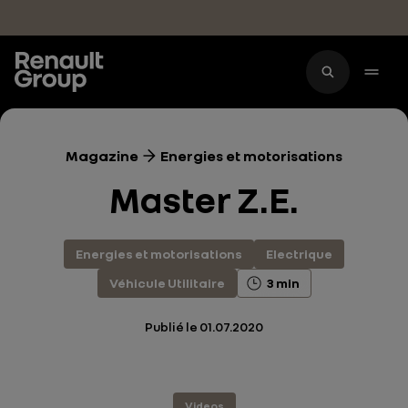
Accéder au contenu principal
Magazine
Energies et motorisations
Master Z.E.
Energies et motorisations
Electrique
Véhicule Utilitaire
3 min
Publié le
01.07.2020
Videos