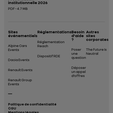
institutionnelle 2026
PDF - 4.7 MB
Ouverture dans un nouvel onglet
Sites
Réglementations
Besoin
Autres
événementiels
d'aide
sites
?
corporates
Réglementation
Alpine Cars
Reach
Poser
The Future Is
Events
une
Neutral
Dispositif RDE
question
Dacia Events
Déposer
Renault Events
un appel
d’offres
Renault Group
Events
Politique de confidentialité
CGU
Mentions légales