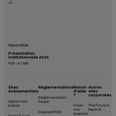
Ouverture dans un nouvel onglet
Date de publication:
12 juin 2026
Présentation
institutionnelle 2026
PDF - 4.7 MB
Ouverture dans un nouvel onglet
Sites
Réglementations
Besoin
Autres
événementiels
d'aide
sites
?
corporates
Réglementation
Alpine Cars
Reach
Poser
The Future Is
Events
une
Neutral
Dispositif RDE
question
Dacia Events