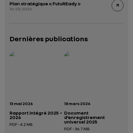
Plan stratégique « FutuREady »
10.03.2026
Dernières publications
Rapport intégré 2025 – 2026
Présentation institutionnelle 2026
— données structurées (JSON)
— données structurées 
Date de publication:
Date de publication:
13 mai 2026
18 mars 2026
Rapport intégré 2025 –
Document
2026
d’enregistrement
universel 2025
PDF - 4.2 MB
PDF - 36.7 MB
Ouverture dans un nouvel onglet