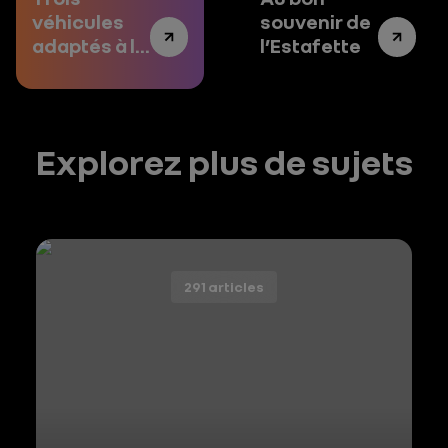
véhicules
souvenir de
adaptés à la
l’Estafette
livraison du
dernier
kilomètre
Explorez plus de sujets
291 articles