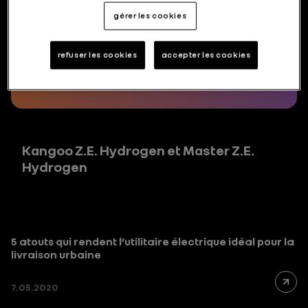
l’Alliance pour le véhicule utilitaire
gérer les cookies
refuser les cookies
accepter les cookies
Master Z.E.
Kangoo Z.E. Hydrogen et Master Z.E.
Hydrogen
5 atouts qui rendent l’utilitaire électrique idéal pour la
livraison urbaine
7.05.2020