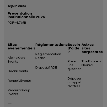
Date de publication:
12 juin 2026
Présentation
institutionnelle 2026
PDF - 4.7 MB
Ouverture dans un nouvel onglet
Sites
Réglementations
Besoin
Autres
événementiels
d'aide
sites
?
corporates
Réglementation
Alpine Cars
Reach
Poser
The Future Is
Events
une
Neutral
Dispositif RDE
question
Dacia Events
Déposer
Renault Events
un appel
d’offres
Renault Group
Events