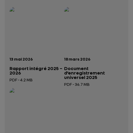
Rapport intégré 2025 – 2026
Présentation institutionnelle 2026
— données structurées (JSON)
— données structurées 
Date de publication:
Date de publication:
13 mai 2026
18 mars 2026
Rapport intégré 2025 –
Document
2026
d’enregistrement
universel 2025
PDF - 4.2 MB
PDF - 36.7 MB
Ouverture dans un nouvel onglet
Ouverture dans un nouvel onglet