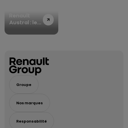
Nouveau
Renault
Austral : le
SUV
électrifié
symbole de
la
Renaulution
Groupe
Nos marques
Responsabilité