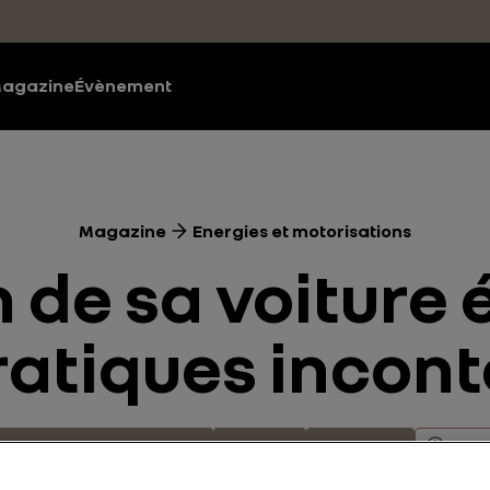
agazine
Évènement
Magazine
Energies et motorisations
 de sa voiture 
 pratiques incon
Energies et motorisations
Batterie
Electrique
4 mi