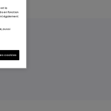
 et la
és en fonction
tent également
e, aussi
’est pas
houter pour
ndations
les cookies
ique