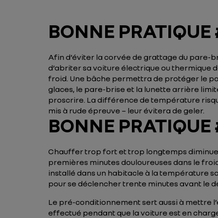
BONNE PRATIQUE #1
Afin d’éviter la corvée de grattage du pare-bri
d’abriter sa voiture électrique ou thermique 
froid. Une bâche permettra de protéger le par
glaces, le pare-brise et la lunette arrière lim
proscrire. La différence de température risque 
mis à rude épreuve – leur évitera de geler.
BONNE PRATIQUE #
Chauffer trop fort et trop longtemps diminue 
premières minutes douloureuses dans le froid
installé dans un habitacle à la température s
pour se déclencher trente minutes avant le d
Le pré-conditionnement sert aussi à mettre l’
effectué pendant que la voiture est en charge, 