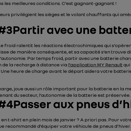
s les meilleures conditions. C’est gagnant-gagnant !
teurs privilégient les sièges et le volant chauffants qui 
3Partir avec une batt
roid ralentit les réactions électrochimiques qui s’opèrent
e de manière conséquente, et sa capacité s’en trouve dimi
’autonomie. Par temps froid, partir avec une batterie cha
 de la recharge à distance via
l’application MY Renault
qui
 Une heure de charge avant le départ aidera votre batterie 
rge, joue aussi un rôle important pour la batterie en la m
nant du secteur, l’autonomie de la batterie est préservée.
4Passer aux pneus d’h
r en t-shirt en plein mois de janvier ? A priori pas. Pour votr
lus que recommandé d’équiper votre véhicule de pneus d’hive