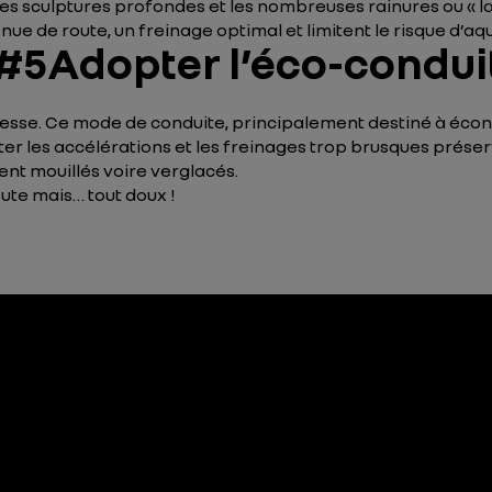
les sculptures profondes et les nombreuses rainures ou « l
e de route, un freinage optimal et limitent le risque d’aqua
5Adopter l’éco-condui
lesse. Ce mode de conduite, principalement destiné à écono
iter les accélérations et les freinages trop brusques préser
vent mouillés voire verglacés.
oute mais… tout doux !