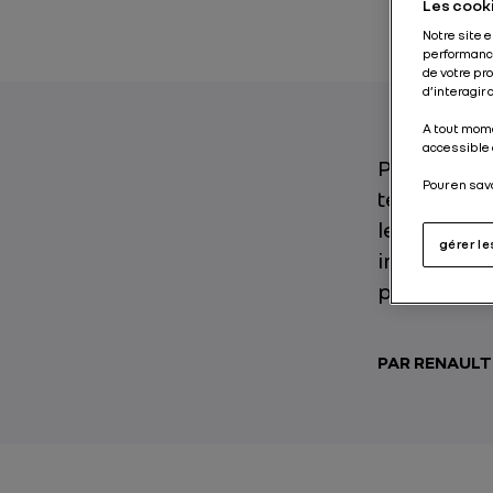
Les cooki
Notre site 
performance
de votre pr
d’interagir
A tout mome
accessible 
Pare-brise g
Pour en sav
tendre avec
le confort 
gérer l
incontourna
pendant la 
PAR RENAUL