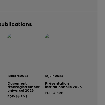
publications
025 – 2026
tutionnelle 2026
— données structurées (JSON)
— données structurées (JSON)
n:
Date de publication:
Date de publication:
18 mars 2026
12 juin 2026
Document
Présentation
d’enregistrement
institutionnelle 2026
universel 2025
PDF - 4.7 MB
PDF - 36.7 MB
 nouvel onglet
Ouverture dans un nouvel onglet
Ouverture dans un nouvel onglet