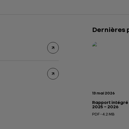
Dernières 
Rapport intégré 2
Présentation insti
Date de publicatio
13 mai 2026
Rapport intégré
2025 – 2026
PDF - 4.2 MB
Ouverture dans un