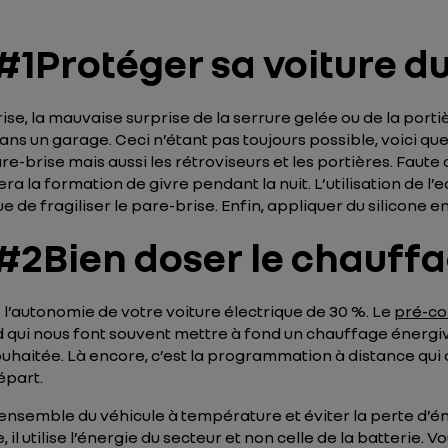
Protéger sa voiture du
se, la mauvaise surprise de la serrure gelée ou de la portièr
dans un garage. Ceci n’étant pas toujours possible, voici q
e-brise mais aussi les rétroviseurs et les portières. Faute
itera la formation de givre pendant la nuit. L’utilisation de 
de fragiliser le pare-brise. Enfin, appliquer du silicone en
2Bien doser le chauff
l’autonomie de votre voiture électrique de 30 %. Le
pré-co
 qui nous font souvent mettre à fond un chauffage énergiv
ouhaitée. Là encore, c’est la programmation à distance qui
épart.
ensemble du véhicule à température et éviter la perte d’éne
il utilise l’énergie du secteur et non celle de la batterie.