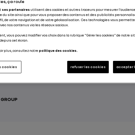
es, ça roule
Publié le
26.02.2020
et
ses partenaires
utilisent des cookies et autres traceurs pour mesurer l'audience
 du site ainsi que pour vous proposer des contenus et des publicités personnalis
ofil, de votre navigation et de votre géolocalisation. Ces technologies vous permet
 avec nos contenus via les réseaux sociaux.
nt, vous pouvez modifier vos choix dans la rubrique "Gérer les cookies" de notre sit
depuis cet écran.
elé, joints collés ou batterie au ralenti, l’hiver n
oir plus, consultez notre
politique des cookies.
 les voitures. Il est donc important de les chouc
autant que pour la sécurité. Voici cinq recomma
es cookies
refuser les cookies
accepter 
bles pour prendre soin de votre véhicule électr
saison froide.
T GROUP