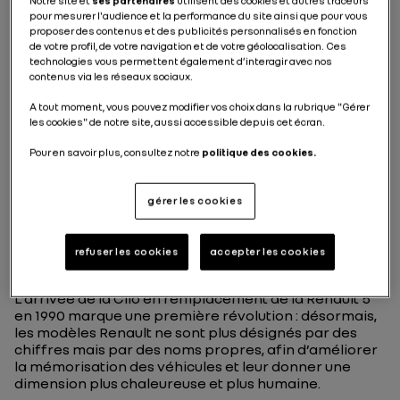
Notre site et
ses partenaires
utilisent des cookies et autres traceurs
pour mesurer l'audience et la performance du site ainsi que pour vous
proposer des contenus et des publicités personnalisés en fonction
de votre profil, de votre navigation et de votre géolocalisation. Ces
technologies vous permettent également d’interagir avec nos
contenus via les réseaux sociaux.
A tout moment, vous pouvez modifier vos choix dans la rubrique "Gérer
les cookies" de notre site, aussi accessible depuis cet écran.
Pour en savoir plus, consultez notre
politique des cookies.
RENAULT CLIO 1 : ELLE
gérer les cookies
S’IMPOSE
IMMEDIATEMENT
refuser les cookies
accepter les cookies
L’arrivée de la Clio en remplacement de la Renault 5
en 1990 marque une première révolution : désormais,
les modèles Renault ne sont plus désignés par des
chiffres mais par des noms propres, afin d’améliorer
la mémorisation des véhicules et leur donner une
dimension plus chaleureuse et plus humaine.