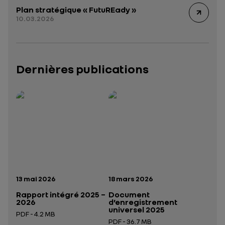
Plan stratégique « FutuREady »
10.03.2026
Dernières publications
Rapport intégré 2025 – 2026
Présentation institutionnelle 2026
— données structurées (JSON)
— données structurées 
Date de publication:
Date de publication:
13 mai 2026
18 mars 2026
Rapport intégré 2025 –
Document
2026
d’enregistrement
universel 2025
PDF - 4.2 MB
PDF - 36.7 MB
Ouverture dans un nouvel onglet