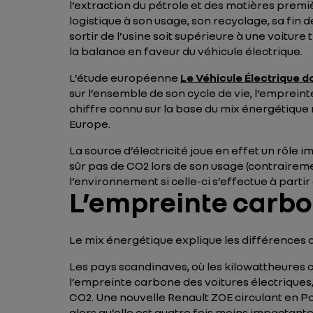
l’extraction du pétrole et des matières premi
logistique à son usage, son recyclage, sa fin
sortir de l’usine soit supérieure à une voitu
la balance en faveur du véhicule électrique.
L’étude européenne
Le Véhicule Électrique d
sur l’ensemble de son cycle de vie, l’emprein
chiffre connu sur la base du mix énergétique m
Europe.
La source d’électricité joue en effet un rôle 
sûr pas de CO2 lors de son usage (contrairem
l’environnement si celle-ci s’effectue à partir d
L’empreinte carbo
Le mix énergétique explique les différences
Les pays scandinaves, où les kilowattheures 
l’empreinte carbone des voitures électriques,
CO2. Une nouvelle Renault ZOE circulant en P
alors qu’elle est quatre fois moins impactant