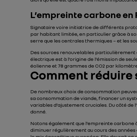
L’empreinte carbone en
Signataire voire initiatrice de différents prot
par habitant limitée, en particulier grâce à 
serre que les centrales thermiques – et les s
Des sources renouvelables particulièrement e
électrique est à l’origine de l’émission de s
éolienne et 78 grammes de CO2 par kilomètre 
Comment réduire 
De nombreux choix de consommation peuvent inf
sa consommation de viande, financer un systèm
variables d’ajustement cruciales. Du côté de l’
donné.
Notons également que l’empreinte carbone à l
diminuer régulièrement au cours des années
le mix énergétique européen. Elle devrait en 