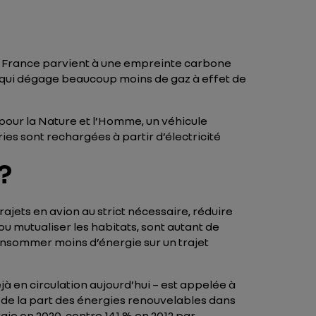
la France parvient à une empreinte carbone
 – qui dégage beaucoup moins de gaz à effet de
pour la Nature et l’Homme, un véhicule
ies sont rechargées à partir d’électricité
?
jets en avion au strict nécessaire, réduire
u mutualiser les habitats, sont autant de
nsommer moins d’énergie sur un trajet
 en circulation aujourd’hui – est appelée à
de la part des énergies renouvelables dans
ie en 2020, contre 14,1 % en 2012 par