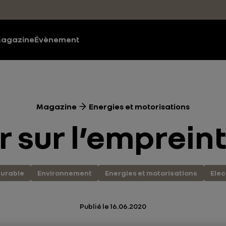
agazine
Évènement
Magazine
Energies et motorisations
r sur l’emprei
urable
Environnement
Energies et motorisations
Elec
Publié le
16.06.2020