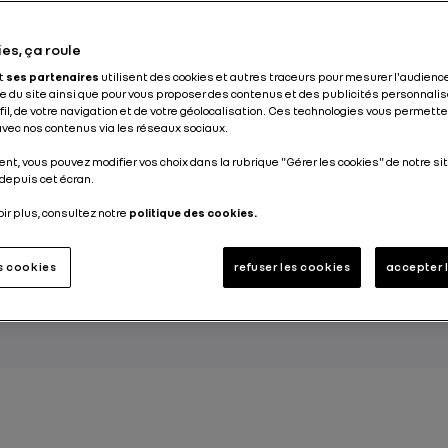
es, ça roule
et
ses partenaires
utilisent des cookies et autres traceurs pour mesurer l'audience
quantité de gaz à effet de serre émise par les ac
 du site ainsi que pour vous proposer des contenus et des publicités personnalis
ur mieux en limiter l’impact écologique, tel est l
ofil, de votre navigation et de votre géolocalisation. Ces technologies vous permet
 avec nos contenus via les réseaux sociaux.
n d’empreinte carbone. En l’évaluant, et en veilla
nt, vous pouvez modifier vos choix dans la rubrique "Gérer les cookies" de notre sit
 limitée à tous les niveaux, on contribue à réduire 
depuis cet écran.
es des émissions de dioxyde de carbone (CO2),
oir plus, consultez notre
politique des cookies.
 le réchauffement climatique.
es cookies
refuser les cookies
accepter 
T GROUP