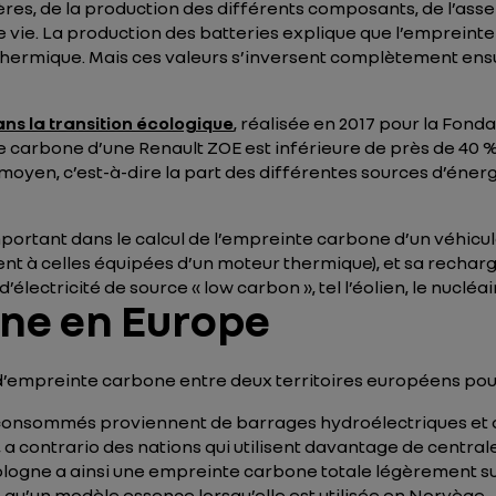
ères, de la production des différents composants, de l’asse
 de vie. La production des batteries explique que l’emprein
re thermique. Mais ces valeurs s’inversent complètement ens
ans la transition écologique
, réalisée en 2017 pour la Fond
te carbone d’une Renault ZOE est inférieure de près de 40 %
oyen, c’est-à-dire la part des différentes sources d’énergi
important dans le calcul de l’empreinte carbone d’un véhicu
ent à celles équipées d’un moteur thermique), et sa recha
’électricité de source « low carbon », tel l’éolien, le nucléai
ne en Europe
 d’empreinte carbone entre deux territoires européens po
consommés proviennent de barrages hydroélectriques et d’é
 a contrario des nations qui utilisent davantage de centra
ologne a ainsi une empreinte carbone totale légèrement su
e qu’un modèle essence lorsqu’elle est utilisée en Norvège.