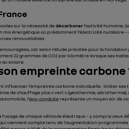
 France
ocoles sur la nécessité de
décarboner
l’activité humaine, 
son mix énergétique où prédominent l’électricité nucléaire
ources renouvelables.
ncouragées, car selon l’étude précitée pour la Fondation 
eulement 22 grammes de CO2 par kilomètre lorsque ses batter
au solaire.
son empreinte carbone 
luencer l’empreinte carbone individuelle : limiter ses tra
e de chauffage plus « vert » (géothermie, aérothermie), o
automobile, l’
éco-conduite
représente un moyen sûr de co
’usage de chaque véhicule électrique – y compris ceux déjà
 qui viennent compte tenu de l’augmentation programmée 
effet passer à 20 % de la consommation finale brute d’énerg