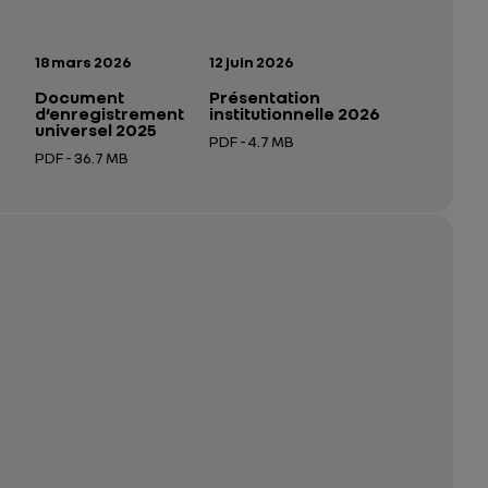
n:
Date de publication:
Date de publication:
18 mars 2026
12 juin 2026
Document
Présentation
d’enregistrement
institutionnelle 2026
universel 2025
PDF - 4.7 MB
PDF - 36.7 MB
 nouvel onglet
Ouverture dans un nouvel onglet
Ouverture dans un nouvel onglet