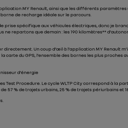
application MY Renault, ainsi que les différents paramètres s
la borne de recharge idéale sur le parcours.
prise spécifique aux véhicules électriques, donc je branc
ous ne repartons que demain : les 190 kilomètres** d’auton
 directement. Un coup d’œil à l’application MY Renault m’
a carte du GPS, l’ensemble des bornes les plus proches ave
rnisseur d’énergie
s Test Procedure. Le cycle WLTP City correspond à la part
de 57 % de trajets urbains, 25 % de trajets périurbains et 1
s.