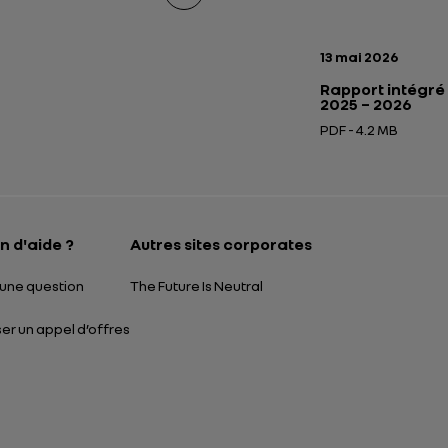
Date de publicatio
13 mai 2026
Rapport intégré
2025 – 2026
PDF - 4.2 MB
Ouverture dans un
n d'aide ?
Autres sites corporates
une question
The Future Is Neutral
r un appel d’offres