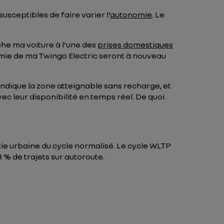
usceptibles de faire varier l’
autonomie
. Le
he ma voiture à l’une des
prises domestiques
omie de ma Twingo Electric seront à nouveau
indique la zone atteignable sans recharge, et
c leur disponibilité en temps réel. De quoi
ie urbaine du cycle normalisé. Le cycle WLTP
8 % de trajets sur autoroute.