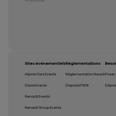
10.03.2026
Sites événementiels
Réglementations
Besoi
Alpine Cars Events
Réglementation Reach
Poser 
Dacia Events
Dispositif RDE
Dépose
Renault Events
Renault Group Events