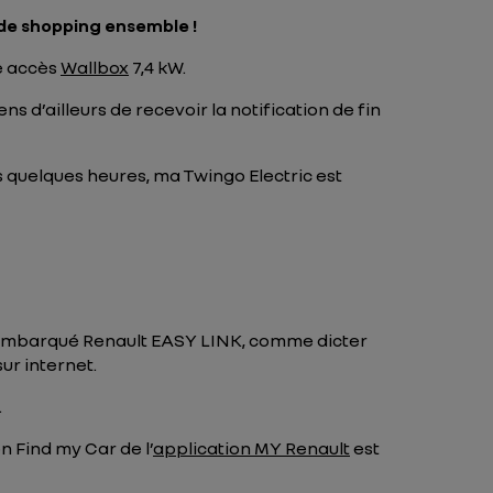
 de shopping ensemble !
re accès
Wallbox
7,4 kW.
s d’ailleurs de recevoir la notification de fin
s quelques heures, ma Twingo Electric est
e embarqué Renault EASY LINK, comme dicter
ur internet.
.
on
Find my Car
de l’
application MY Renault
est