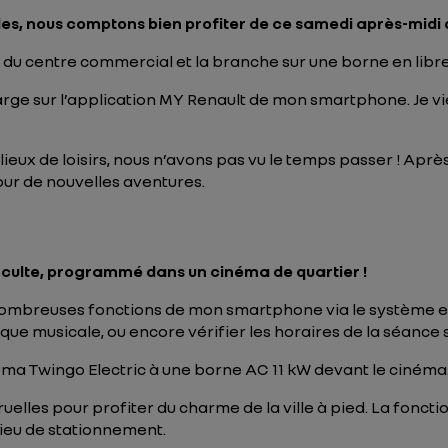
les, nous comptons bien profiter de ce samedi après-midi
g du centre commercial et la branche sur une borne en lib
arge sur l’application MY Renault de mon smartphone. Je vien
ieux de loisirs, nous n’avons pas vu le temps passer ! Aprè
ur de nouvelles aventures.
m culte, programmé dans un cinéma de quartier !
de nombreuses fonctions de mon smartphone via le systèm
èque musicale, ou encore vérifier les horaires de la séance s
e ma Twingo Electric à une borne AC 11 kW devant le cinéma
elles pour profiter du charme de la ville à pied. La foncti
lieu de stationnement.