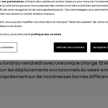
et
ses partenaires
utilisent des cookies et autres traceurs pour mesurer l'audience
 du site ainsi que pour vous proposer des contenus et des publicités personnalis
Publié le
12.05.2021
ofil, de votre navigation et de votre géolocalisation. Ces technologies vous permet
 avec nos contenus via les réseaux sociaux.
nt, vous pouvez modifier vos choix dans la rubrique "Gérer les cookies" de notre sit
depuis cet écran.
oir plus, consultez notre
politique des cookies.
n autonomie, sa polyvalence de recharge et ses
es cookies
refuser les cookies
accepter 
 Nouvelle Renault Twingo Electric accompagne t
quotidien. Elle peut facilement assumer des dé
u lundi au vendredi avec une unique charge. Et e
our les déplacements occasionnels du week-end
rapidement sur de nombreuses bornes différen