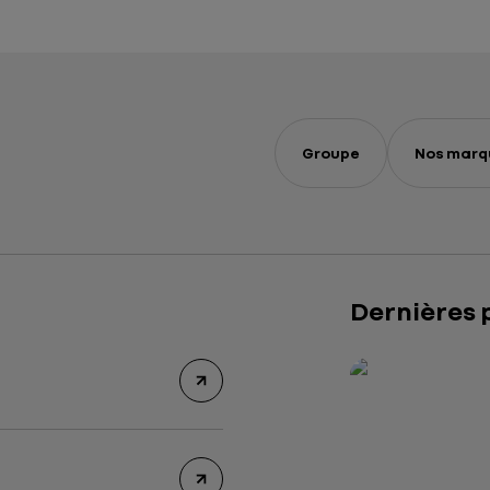
Groupe
Nos marq
Dernières 
Rapport intégré 2
Présentation insti