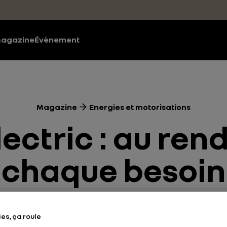
agazine
Évènement
Magazine
Energies et motorisations
ctric : au ren
chaque besoin
Energies et motorisations
Batterie
Electrique
4 mi
es, ça roule