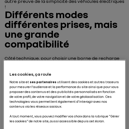
autre preuve de la simplicité des véhicules électriques
!
Différents modes
différentes prises, mais
une grande
compatibilité
Côté technique, pour
choisir une borne de recharge
adaptée à sa voiture électrique, il est nécessaire de
prendre en compte deux éléments. D’abord, il faut
Les cookies, ça roule
s’assurer que la borne électrique et le véhicule sont
capables de parler la même langue, c’est-à-dire
Notre site et
ses partenaires
utilisent des cookies et autres traceurs
d’échanger de l’énergie sur le plan technique : c’est ce
pour mesurer l'audience et la performance du site ainsi que pour vous
que l’on appelle le « mode de recharge ». Il convient
proposer des contenus et des publicités personnalisés en fonction
ensuite de vérifier qu’il est bien possible d’établir un
de votre profil, de votre navigation et de votre géolocalisation. Ces
lien physique entre la voiture et la borne : la
technologies vous permettent également d’interagir avec nos
contenus via les réseaux sociaux.
compatibilité est plus évidente et visible, car elle
dépend ici du type de prise. Et comme l’univers de
A tout moment, vous pouvez modifier vos choix dans la rubrique "Gérer
l’automobile électrique est arrangeant, il existe des
les cookies" de notre site, aussi accessible depuis cet écran.
adaptateurs qui permettent de rendre compatible