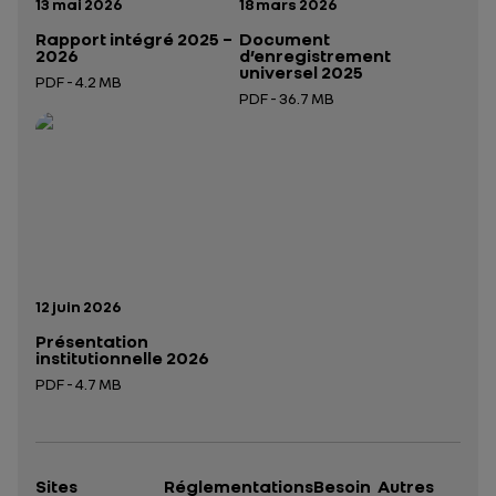
Date de publication:
Date de publication:
13 mai 2026
18 mars 2026
Rapport intégré 2025 –
Document
2026
d’enregistrement
universel 2025
PDF - 4.2 MB
PDF - 36.7 MB
Ouverture dans un nouvel onglet
Ouverture dans un nouvel onglet
Date de publication:
12 juin 2026
Présentation
institutionnelle 2026
PDF - 4.7 MB
Ouverture dans un nouvel onglet
Sites
Réglementations
Besoin
Autres