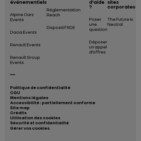
événementiels
d'aide
sites
?
corporates
Réglementation
Alpine Cars
Reach
Poser
The Future Is
Events
une
Neutral
Dispositif RDE
question
Dacia Events
Déposer
Renault Events
un appel
d’offres
Renault Group
Events
Politique de confidentialité
CGU
Mentions légales
Accessibilité : partiellement conforme
Site map
Crédits
Utilisation des cookies
Sécurité et confidentialité
Gérer vos cookies