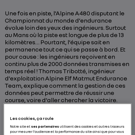
Une fois en piste, l’Alpine A480 disputant le
Championnat du monde d’endurance
évolue loin des yeux des ingénieurs. Surtout
au Mans où la piste est longue de plus de 13
kilomètres… Pourtant, l’équipe sait en
permanence tout ce qui se passe à bord. Et
pour cause : les ingénieurs reçoivent en
continu plus de 2000 données transmises en
temps réel ! Thomas Tribotté, ingénieur
d’exploitation Alpine Elf Matmut Endurance
Team, explique comment la gestion de ces
données peut permettre de réussir une
course, voire d’aller chercher la victoire.
PAR RENAULT GROUP
Les cookies, ça roule
Notre site et
ses partenaires
utilisent des cookies et autres traceurs
pour mesurer l'audience et la performance du site ainsi que pour vous