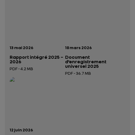
Date de publication:
Date de publication:
13 mai 2026
18 mars 2026
Rapport intégré 2025 –
Document
2026
d’enregistrement
universel 2025
PDF - 4.2 MB
PDF - 36.7 MB
Ouverture dans un nouvel onglet
Ouverture dans un nouvel onglet
Date de publication:
12 juin 2026