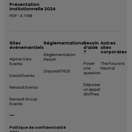
Présentation
institutionnelle 2026
PDF - 4.7 MB
Ouverture dans un nouvel onglet
Sites
Réglementations
Besoin
Autres
événementiels
d'aide
sites
?
corporates
Réglementation
Alpine Cars
Reach
Poser
The Future Is
Events
une
Neutral
Dispositif RDE
question
Dacia Events
Déposer
Renault Events
un appel
d’offres
Renault Group
Events
Politique de confidentialité
CGU