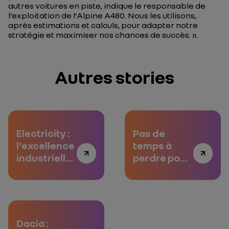
autres voitures en piste
, indique le responsable de
l’exploitation de l’Alpine A480.
Nous les utilisons,
après estimations et calculs, pour adapter notre
stratégie et maximiser nos chances de succès.
».
Autres stories
Electricity :
Pas de
l'excellence
temps à
industrielle
perdre pour
au service
l'autopartage
de
l'électrique
Dacia :