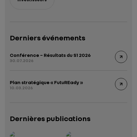
Derniers événements
Conférence – Résultats du S1 2026
30.07.2026
Plan stratégique « FutuREady »
10.03.2026
Dernières publications
Rapport intégré 2025 – 2026
Présentation institutionnelle 2026
— données structurées (JSON)
— données structurées 