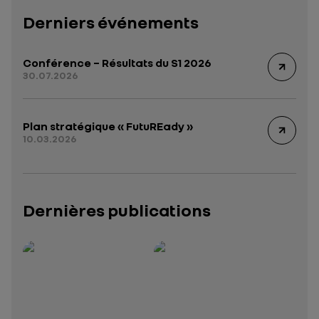
Derniers événements
Conférence – Résultats du S1 2026
30.07.2026
Plan stratégique « FutuREady »
10.03.2026
Dernières publications
Rapport intégré 2025 – 2026
Présentation institutionnelle 2026
— données structurées (JSON)
— données structurées 