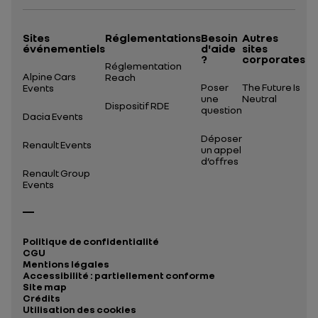
Sites
Réglementations
Besoin
Autres
événementiels
d'aide
sites
?
corporates
Réglementation
Alpine Cars
Reach
Poser
The Future Is
Events
une
Neutral
Dispositif RDE
question
Dacia Events
Déposer
Renault Events
un appel
d’offres
Renault Group
Events
Politique de confidentialité
CGU
Mentions légales
Accessibilité : partiellement conforme
Site map
Crédits
Utilisation des cookies