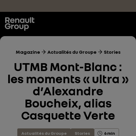
Accéder au contenu principal
Magazine
Actualités du Groupe
Stories
UTMB Mont-Blanc :
les moments « ultra »
d’Alexandre
Boucheix, alias
Casquette Verte
Actualités du Groupe
Stories
6 min