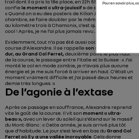
trail dont il a pris la 18e place, en 22h 55m et 34s. Il nous
Pour en savoir plus, c
confie
le moment « ultra-jouissif »
de sa course :
« Quand on a eu des posters de Kilian Jornet dans sa
chambre, se faire doubler par le même Kilian Jornet
au kilomètre trois à Chamonix, c’est quand même
cool ! Après, je ne l’ai plus jamais revu… »
Evidemment, tout n’a pas été aussi cool pendant la
course d’Alexandre. Il se rappelle
son moment ultra-
dur, au Grand Col Ferret,
deuxième point le plus haut
de la course, le passage entre l’Italie et la Suisse :
« J’ai
monté le col en mode zombie, je n’avais plus aucune
énergie et je me suis forcé à arriver en haut. C’était un
moment vraiment difficile et j’ai passé deux heures et
demie très longues. »
De l’agonie à l’extase
Après ce passage en souffrance, Alexandre reprend
vite le goût de la course. Il vit son
moment « ultra-
beau »,
avec un lever du soleil qui s’étend sur le massif
du Mont-Blanc :
« Cette année, je suis arrivé plus tôt
que d’habitude. Le jour s’est levé en bas du
Grand Col
Ferret où il y a une vallée incroyable
. Cela donne