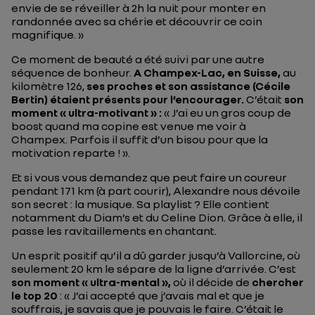
envie de se réveiller à 2h la nuit pour monter en
randonnée avec sa chérie et découvrir ce coin
magnifique. »
Ce moment de beauté a été suivi par une autre
séquence de bonheur.
A Champex-Lac, en Suisse,
au
kilomètre 126,
ses proches et son assistance (Cécile
Bertin) étaient présents pour l’encourager.
C’était
son
moment « ultra-motivant » :
« J’ai eu un gros coup de
boost quand ma copine est venue me voir à
Champex. Parfois il suffit d’un bisou pour que la
motivation reparte ! ».
Et si vous vous demandez que peut faire un coureur
pendant 171 km (à part courir), Alexandre nous dévoile
son secret : la musique. Sa playlist ? Elle contient
notamment du Diam’s et du Celine Dion. Grâce à elle, il
passe les ravitaillements en chantant.
Un esprit positif qu’il a dû garder jusqu’à Vallorcine, où
seulement 20 km le sépare de la ligne d’arrivée. C’est
son moment « ultra-mental »,
où il décide de
chercher
le top 20
:
« J’ai accepté que j’avais mal et que je
souffrais, je savais que je pouvais le faire. C’était le