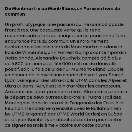
De Montmartre au Mont-Blanc, un Parisien hors du
commun
Un profil atypique, une passion qui ne connait pas de
frontières. Une casquette verte qui le rend
reconnaissable lors de chaque sortie parisienne. Une
endurance hors du commun, un entrainement
quotidien sur les escaliers de Montmartre ou dans le
Bois de Vincennes, un « Forrest Gump » contemporain.
Cette année, Alexandre Boucheix compte déjà plus
de 6 800 km courus et 166 000 mètres de dénivelé
positif, soit 16 fois celui de l’UTMB Mont-Blanc. Double
vainqueur de la mythique course d’hiver Lyon-Sainté-
Lyon, vainqueur des ultra-trails UT4M dans les Alpes et
Ultra 01 dans l’Ain, il est loin d’arrêter les compteurs.
Au cours des deux prochains mois, Alexandre prendra
le départ de deux autres ultra-trails : l’Ultra Trail des
Montagnes dans le Jura et la Diagonale des Fous, à la
Réunion. Il enchaînera ensuite avec le Kullamannen
by UTMB (organisé par UTMB World Series) en Suède
et la Lyon-Sainté-Lyon début décembre pour tenter
de signer sa troisième victoire sur cette course.