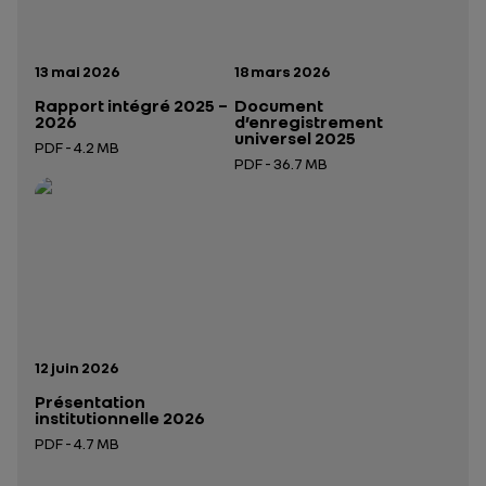
Date de publication:
Date de publication:
13 mai 2026
18 mars 2026
Rapport intégré 2025 –
Document
2026
d’enregistrement
universel 2025
PDF - 4.2 MB
PDF - 36.7 MB
Ouverture dans un nouvel onglet
Ouverture dans un nouvel onglet
Date de publication:
12 juin 2026
Présentation
institutionnelle 2026
PDF - 4.7 MB
Ouverture dans un nouvel onglet