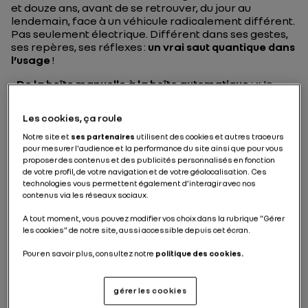
et douze ans, avant de se retrouver, du jour au
lendemain, face à un véhicule radicalement différent.
Pas seulement électrique. Différent dans ses gestes,
ses repères, ses réflexes :
un vrai saut quantique dans
l’usage
!
De la boîte manuelle à la boîte automatique
: « Je
n'embraye plus, je ne passe plus les vitesses. Des
gestes que j'avais pourtant faits des milliers de fois. »
Les cookies, ça roule
Du simple
Bluetooth
à la connectivité étendue
: « Là
où je branchais simplement mon téléphone, je me
Notre site et
ses partenaires
utilisent des cookies et autres traceurs
retrouve face à un écosystème numérique que je ne
pour mesurer l'audience et la performance du site ainsi que pour vous
maîtrise pas encore. »
proposer des contenus et des publicités personnalisés en fonction
de votre profil, de votre navigation et de votre géolocalisation. Ces
Du plein de carburant à la recharge
: « Là où je
technologies vous permettent également d’interagir avec nos
m'arrêtais cinq minutes à la station, je dois
contenus via les réseaux sociaux.
maintenant planifier et anticiper ».
Carburant ou autonomie
: « Là où je jetais un coup
A tout moment, vous pouvez modifier vos choix dans la rubrique "Gérer
d’œil à ma jauge d'essence, je dois maintenant
les cookies" de notre site, aussi accessible depuis cet écran.
interpréter un pourcentage de batterie dont je ne
connais pas encore les limites réelles ».
Pour en savoir plus, consultez notre
politique des cookies.
gérer les cookies