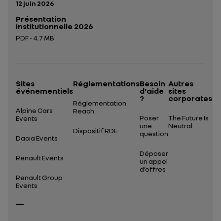
Date de publication:
12 juin 2026
Présentation
institutionnelle 2026
PDF - 4.7 MB
Ouverture dans un nouvel onglet
Sites
Réglementations
Besoin
Autres
événementiels
d'aide
sites
?
corporates
Réglementation
Alpine Cars
Reach
Poser
The Future Is
Events
une
Neutral
Dispositif RDE
question
Dacia Events
Déposer
Renault Events
un appel
d’offres
Renault Group
Events