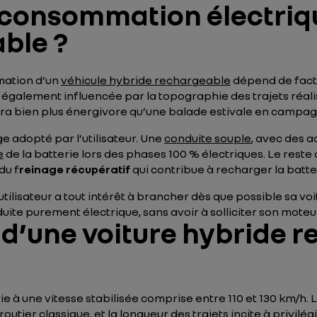
 consommation électriqu
ble ?
mmation d’un
véhicule hybride rechargeable
dépend de fact
 également influencée par la topographie des trajets réa
era bien plus énergivore qu’une balade estivale en campag
ge adopté par l’utilisateur. Une
conduite souple
, avec des 
e
de la batterie lors des phases 100 % électriques. Le rest
du f
reinage récupératif
qui contribue à recharger la batte
tilisateur a tout intérêt à brancher dès que possible sa voi
ite purement électrique, sans avoir à solliciter son mote
’une voiture hybride r
rie à une vitesse stabilisée comprise entre 110 et 130 km/h
tier classique, et la longueur des trajets incite à privilég