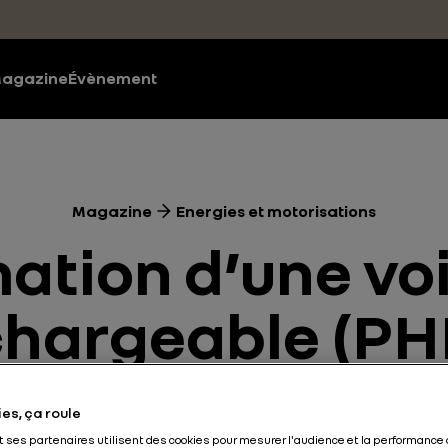
agazine
Évènement
Magazine
Energies et motorisations
tion d’une voi
chargeable (PH
Energies et motorisations
Electrique
Hybride
5 min
es, ça roule
et ses partenaires utilisent des cookies pour mesurer l'audience et la performance 