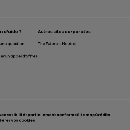
Ouverture dans un
n d'aide ?
Autres sites corporates
une question
The Future Is Neutral
r un appel d’offres
Accessibilité : partiellement conforme
Site map
Crédits
Gérer vos cookies