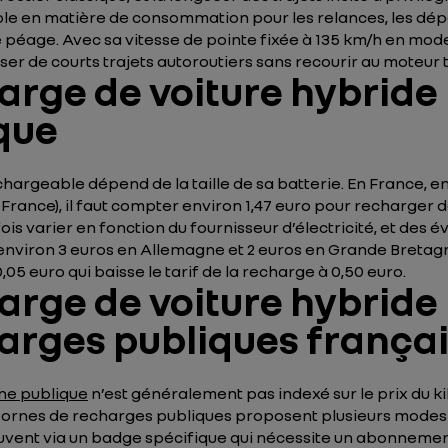
ible en matière de consommation pour les relances, les d
e péage. Avec sa vitesse de pointe fixée à 135 km/h en mode
ser de courts trajets autoroutiers sans recourir au moteur
arge de voiture hybride
que
hargeable dépend de la taille de sa batterie. En France, en
 France), il faut compter environ 1,47 euro pour recharger d
ois varier en fonction du fournisseur d’électricité, et des 
viron 3 euros en Allemagne et 2 euros en Grande Bretagne. 
05 euro qui baisse le tarif de la recharge à 0,50 euro.
arge de voiture hybride
harges publiques frança
ne publique
n’est généralement pas indexé sur le prix du 
 bornes de recharges publiques proposent plusieurs modes 
ouvent via un badge spécifique qui nécessite un abonnement