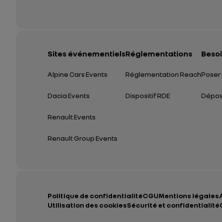
Sites événementiels
Réglementations
Besoi
Alpine Cars Events
Réglementation Reach
Poser 
Dacia Events
Dispositif RDE
Dépose
Renault Events
Renault Group Events
Politique de confidentialité
CGU
Mentions légales
Utilisation des cookies
Sécurité et confidentialité