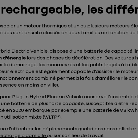
 rechargeable, les diffé
ssocier un moteur thermique et un ou plusieurs moteurs élec
brides sont ensuite classés en deux familles en fonction de
brid Electric Vehicle, dispose d’une batterie de capacité li
n d’énergie
lors des phases de décélération. Ces voitures
 le démarrage, les manœuvres et les petits trajets à faible
oteur électrique est également capable d’assister le moteur
onctionnement combiné permet à la fois d’améliorer le con
sence en moins en ville).
pour Plug-in Hybrid Electric Vehicle conserve l’ensemble d
 à une batterie de plus forte capacité, susceptible d’être
ancé en 2020 embarque par exemple une batterie de 9,8 kWh
 utilisation mixte (WLTP*).
 d’effectuer les déplacements quotidiens sans solliciter 
recharge à domicile
ou sur son lieu de travail.