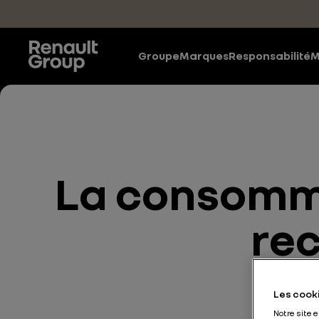
Accéder au contenu principal
Groupe
Marques
Responsabilité
M
La consomma
re
Les cooki
Notre site 