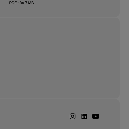
PDF - 36.7 MB
 nouvel onglet
Ouverture dans un nouvel onglet
Ouverture dans un nouvel onglet