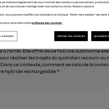
s permettent également de vous montrer des contenus personnalisés, publicitair
Publié le
09.04.2020
, et de vous laisser interagir avec nos contenus via les réseaux sociaux.
nt, vous pourrez modifier vos choix dans la rubrique "Gérer mes cookies" de notre s
oir plus, consultez notre
politique des cookies.
es hybrides rechargeables appelées aussi PHEV (
es cookies
refuser les cookies
accepter 
tric Vehicle) disposent d’une batterie grande c
 à l’arrêt. Elle offre de ce fait une autonomie él
pour réaliser les trajets du quotidien recourir au
 Dans ce contexte, comment se calcule la con
ure hybride rechargeable ?