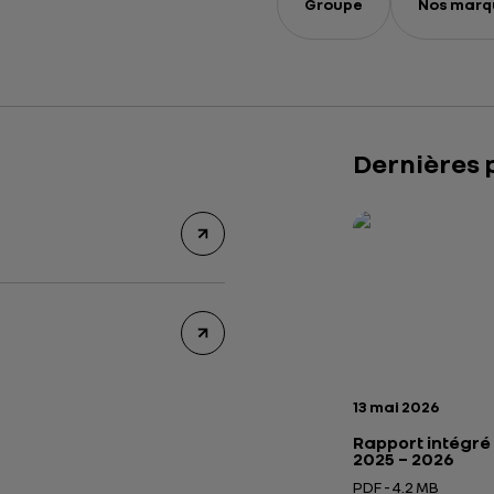
Groupe
Nos marq
Dernières 
Rapport intégré 2
Présentation insti
Date de publicatio
13 mai 2026
Rapport intégré
2025 – 2026
PDF - 4.2 MB