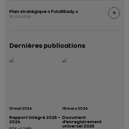
Plan stratégique « FutuREady »
10.03.2026
Dernières publications
Rapport intégré 2025 – 2026
Présentation institutionnelle 2026
— données structurées (JSON)
— données structurées 
Date de publication:
Date de publication:
13 mai 2026
18 mars 2026
Rapport intégré 2025 –
Document
2026
d’enregistrement
universel 2025
PDF - 4.2 MB