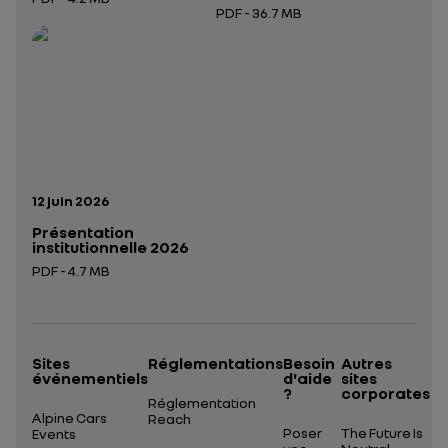
PDF - 36.7 MB
Ouverture dans un nouvel onglet
Ouverture dans un nouvel onglet
Date de publication:
12 juin 2026
Présentation
institutionnelle 2026
PDF - 4.7 MB
Ouverture dans un nouvel onglet
Sites
Réglementations
Besoin
Autres
événementiels
d'aide
sites
?
corporates
Réglementation
Alpine Cars
Reach
Poser
The Future Is
Events