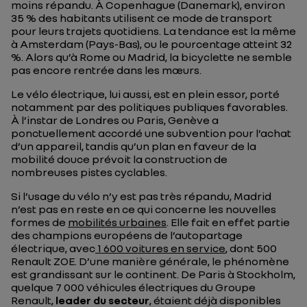
moins répandu. À Copenhague (Danemark), environ
35 % des habitants utilisent ce mode de transport
pour leurs trajets quotidiens. La tendance est la même
à Amsterdam (Pays-Bas), ou le pourcentage atteint 32
%. Alors qu’à Rome ou Madrid, la bicyclette ne semble
pas encore rentrée dans les mœurs.
Le vélo électrique, lui aussi, est en plein essor, porté
notamment par des politiques publiques favorables.
À l’instar de Londres ou Paris, Genève a
ponctuellement accordé une subvention pour l’achat
d’un appareil, tandis qu’un plan en faveur de la
mobilité douce prévoit la construction de
nombreuses pistes cyclables.
Si l’usage du vélo n’y est pas très répandu, Madrid
n’est pas en reste en ce qui concerne les nouvelles
formes de
mobilités urbaines
. Elle fait en effet partie
des champions européens de l’autopartage
électrique, avec
1 600 voitures en service
, dont 500
Renault ZOE. D’une manière générale, le phénomène
est grandissant sur le continent. De Paris à Stockholm,
quelque 7 000 véhicules électriques du Groupe
Renault,
leader du secteur
, étaient déjà disponibles