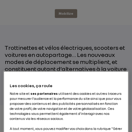
Mobilize
Trottinettes et vélos électriques, scooters et
voitures en autopartage… Les nouveaux
modes de déplacement se multiplient, et
constituent autant d’alternatives à la voiture
individuelle. Focus sur ces nouvelles formes
de mobilité durable.
Les cookies, ça roule
Notre site et
ses partenaires
utilisent des cookies et autres traceurs
pour mesurer l'audience et la performance du site ainsi que pour vous
proposer des contenus et des publicités personnalisés en fonction
de votre profil, de votre navigation et de votre géolocalisation. Ces
technologies vous permettent également d’interagir avec nos
contenus via les réseaux sociaux.
Dans les grands axes engorgés, voire saturés,
A tout moment, vous pouvez modifier vos choix dans la rubrique "Gérer