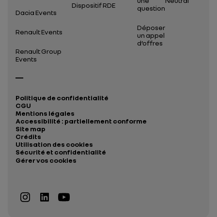
une
Neutral
Dispositif RDE
question
Dacia Events
Déposer
Renault Events
un appel
d’offres
Renault Group
Events
Politique de confidentialité
CGU
Mentions légales
Accessibilité : partiellement conforme
Site map
Crédits
Utilisation des cookies
Sécurité et confidentialité
Gérer vos cookies