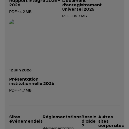
Rapport intégré 2025 –
Document
2026
d’enregistrement
universel 2025
PDF - 4.2 MB
PDF - 36.7 MB
Ouverture dans un nouvel onglet
Ouverture dans un nouvel onglet
Date de publication:
12 juin 2026
Présentation
institutionnelle 2026
PDF - 4.7 MB
Ouverture dans un nouvel onglet
Sites
Réglementations
Besoin
Autres
événementiels
d'aide
sites
?
corporates
Réglementation