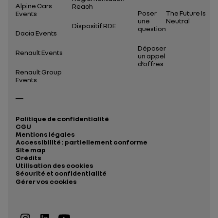
Alpine Cars
Reach
Poser
The Future Is
Events
une
Neutral
Dispositif RDE
question
Dacia Events
Déposer
Renault Events
un appel
d’offres
Renault Group
Events
Politique de confidentialité
CGU
Mentions légales
Accessibilité : partiellement conforme
Site map
Crédits
Utilisation des cookies
Sécurité et confidentialité
Gérer vos cookies