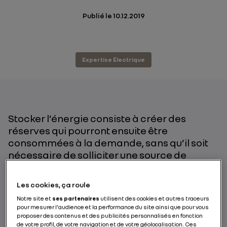
Publié le
10.12.2019
Expertise Électrique
Stocker l’énergie consiste à créer des
réserves qui pourront ensuite être
consommées à la demande, sans qu’il soit
nécessaire de solliciter une source de
production. À l’heure où la lutte contre le
réchauffement climatique incite à
Les cookies, ça roule
augmenter le recours aux sources
Notre site et
ses partenaires
utilisent des cookies et autres traceurs
d’énergies renouvelables, le stockage de
pour mesurer l'audience et la performance du site ainsi que pour vous
l’électricité se révèle l’un des enjeux majeurs
proposer des contenus et des publicités personnalisés en fonction
de votre profil, de votre navigation et de votre géolocalisation. Ces