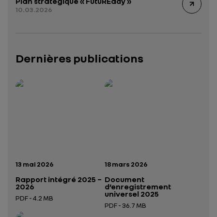
Plan stratégique « FutuREady »
10.03.2026
Dernières publications
Rapport intégré 2025 – 2026
Présentation institutionnelle 2026
— données structurées (JSON)
— données structurées 
Date de publication:
Date de publication:
13 mai 2026
18 mars 2026
Rapport intégré 2025 –
Document
2026
d’enregistrement
universel 2025
PDF - 4.2 MB
PDF - 36.7 MB
Ouverture dans un nouvel onglet
Ouverture dans un nouvel onglet