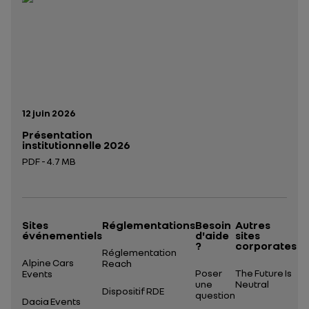
Date de publication:
12 juin 2026
Présentation
institutionnelle 2026
PDF - 4.7 MB
Ouverture dans un nouvel onglet
Sites
Réglementations
Besoin
Autres
événementiels
d'aide
sites
?
corporates
Réglementation
Alpine Cars
Reach
Poser
The Future Is
Events
une
Neutral
Dispositif RDE
question
Dacia Events