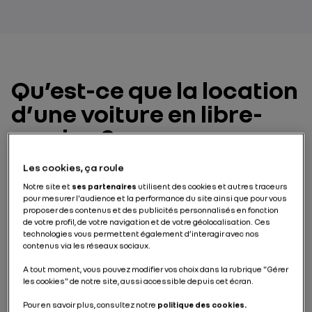
Qu’est-ce que la location
d’une voiture en libre-
service ?
Les cookies, ça roule
Le libre-service, appliqué à la voiture, est
un service
d’autopartage
grâce auquel une personne peut
Notre site et
ses partenaires
utilisent des cookies et autres traceurs
disposer d’un véhicule à tout moment, souvent pour
pour mesurer l'audience et la performance du site ainsi que pour vous
une courte durée et sans passer par un intermédiaire.
proposer des contenus et des publicités personnalisés en fonction
de votre profil, de votre navigation et de votre géolocalisation. Ces
Cette forme de
mobilité partagée
permet à ses
technologies vous permettent également d’interagir avec nos
usagers de bénéficier d’un véhicule en fonction de
contenus via les réseaux sociaux.
leurs besoins, sans en supporter le coût global. Le
libre-service se développe surtout dans les villes,
A tout moment, vous pouvez modifier vos choix dans la rubrique "Gérer
souvent bien desservies par les transports en
les cookies" de notre site, aussi accessible depuis cet écran.
commun, où l’achat d’un véhicule ne se révèle pas
toujours rentable par rapport à son utilisation. En
Pour en savoir plus, consultez notre
politique des cookies.