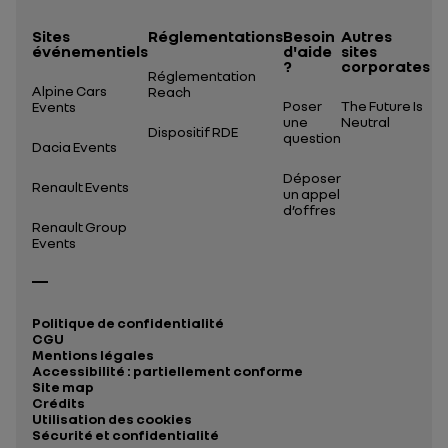
Sites
Réglementations
Besoin
Autres
événementiels
d'aide
sites
?
corporates
Réglementation
Alpine Cars
Reach
Poser
The Future Is
Events
une
Neutral
Dispositif RDE
question
Dacia Events
Déposer
Renault Events
un appel
d’offres
Renault Group
Events
Politique de confidentialité
CGU
Mentions légales
Accessibilité : partiellement conforme
Site map
Crédits
Utilisation des cookies
Sécurité et confidentialité