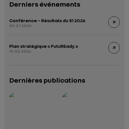
Derniers événements
Conférence – Résultats du S1 2026
30.07.2026
Plan stratégique « FutuREady »
10.03.2026
Dernières publications
Rapport intégré 2025 – 2026
Présentation institutionnelle 2026
— données structurées (JSON)
— données structurées 