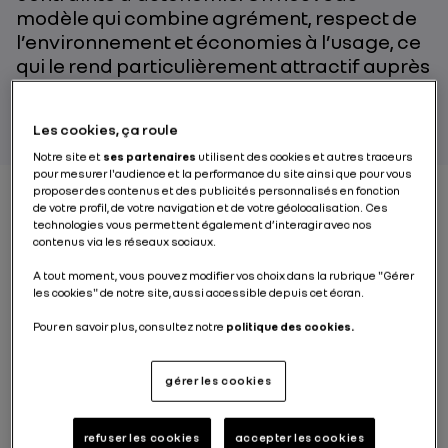
modèle qui combine agrément, respect de
l’environnement et économies à l’usage, ce
qui le rend particulièrement attractif auprès
des particuliers et des professionnels.
Les cookies, ça roule
Notre site et
ses partenaires
utilisent des cookies et autres traceurs
pour mesurer l'audience et la performance du site ainsi que pour vous
proposer des contenus et des publicités personnalisés en fonction
de votre profil, de votre navigation et de votre géolocalisation. Ces
technologies vous permettent également d’interagir avec nos
Après 25 ans de succès et plus de 7 millions
contenus via les réseaux sociaux.
d’exemplaires vendus, Nouvelle Renault Mégane
entre dans une nouvelle ère avec l’introduction dès
A tout moment, vous pouvez modifier vos choix dans la rubrique "Gérer
cet été de la motorisation E-TECH Plug-in de 160
les cookies" de notre site, aussi accessible depuis cet écran.
chevaux sur la version Estate. Il s’agit d’une
Pour en savoir plus, consultez notre
politique des cookies.
motorisation
hybride plug-in
(PHEV – Plug-In Hybrid
Vehicle) ou
hybride rechargeable,
ce qui signifie
qu’elle est équipée d’une prise destinée à la recharge
gérer les cookies
de la batterie. Cette dernière affiche une capacité
suffisante pour fournir l’autonomie nécessaire aux
trajets quotidiens. Et son positionnement sous le
refuser les cookies
accepter les cookies
plancher de coffre permet de conserver pleinement