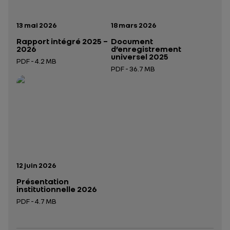
Date de publication:
Date de publication:
13 mai 2026
18 mars 2026
Rapport intégré 2025 –
Document
2026
d’enregistrement
universel 2025
PDF - 4.2 MB
PDF - 36.7 MB
Ouverture dans un nouvel onglet
Ouverture dans un nouvel onglet
Date de publication:
12 juin 2026
Présentation
institutionnelle 2026
PDF - 4.7 MB
Ouverture dans un nouvel onglet