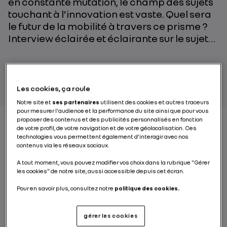
en constante mutation, le champ des sujets
touchant à l’innovation est vaste. Quel sera
le futur de la mobilité à travers ce prisme ?
Interview éclairée et éclairante sur le sujet…
PAR RENAULT GROUP
Les cookies, ça roule
Notre site et
ses partenaires
utilisent des cookies et autres traceurs
pour mesurer l'audience et la performance du site ainsi que pour vous
proposer des contenus et des publicités personnalisés en fonction
de votre profil, de votre navigation et de votre géolocalisation. Ces
technologies vous permettent également d’interagir avec nos
L’innovation fait partie
contenus via les réseaux sociaux.
intégrante de l’industrie
A tout moment, vous pouvez modifier vos choix dans la rubrique "Gérer
les cookies" de notre site, aussi accessible depuis cet écran.
automobile depuis sa
Pour en savoir plus, consultez notre
politique des cookies.
création. Comment le
rythme s’est-il
gérer les cookies