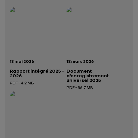
Rapport intégré 2025 – 2026
Présentation institutionnelle 2026
— données structurées (JSON)
— données structurées 
Date de publication:
Date de publication:
13 mai 2026
18 mars 2026
Rapport intégré 2025 –
Document
2026
d’enregistrement
universel 2025
PDF - 4.2 MB
PDF - 36.7 MB
Ouverture dans un nouvel onglet
Ouverture dans un nouvel onglet