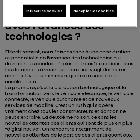
récemment accéléré de
façon exponentielle
refuser les cookies
accepter les cookies
avec l’avancée des
technologies ?
Effectivement, nous faisons face à une accélération
exponentielle de l’avancée des technologies qui
devrait nous conduire à plus de transformations dans
les dix années à venir que dans ces vingt dernières
années. Il y a, au minimum, quatre raisons à cette
accélération.
La première, c’est la disruption technologique et la
transformation vers le véhicule électrique, le véhicule
connecté, le véhicule autonome et de nouveaux
services de mobilité. C’est un rush qui s’opère
vraiment chez tous les constructeurs et dont on ne
peut s’extraire. La deuxième raison, ce sont les
nouvelles attentes des clients qui sont de plus en plus
“digital native”. On rencontre notamment de
nouvelles attentes de la part de ces clients quant aux