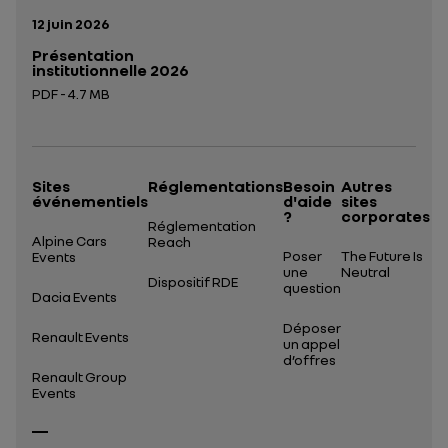
Date de publication:
12 juin 2026
Présentation
institutionnelle 2026
PDF - 4.7 MB
Ouverture dans un nouvel onglet
Sites
Réglementations
Besoin
Autres
événementiels
d'aide
sites
?
corporates
Réglementation
Alpine Cars
Reach
Poser
The Future Is
Events
une
Neutral
Dispositif RDE
question
Dacia Events
Déposer
Renault Events
un appel
d’offres
Renault Group
Events