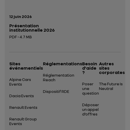
Date de publication:
12 juin 2026
Présentation
institutionnelle 2026
PDF - 4.7 MB
Ouverture dans un nouvel onglet
Sites
Réglementations
Besoin
Autres
événementiels
d'aide
sites
?
corporates
Réglementation
Alpine Cars
Reach
Poser
The Future Is
Events
une
Neutral
Dispositif RDE
question
Dacia Events
Déposer
Renault Events
un appel
d’offres
Renault Group
Events