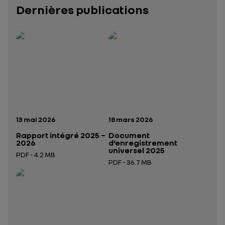
Dernières publications
Rapport intégré 2025 – 2026
Présentation institutionnelle 2026
— données structurées (JSON)
— données structurées 
Date de publication:
Date de publication:
13 mai 2026
18 mars 2026
Rapport intégré 2025 –
Document
2026
d’enregistrement
universel 2025
PDF - 4.2 MB
PDF - 36.7 MB
Ouverture dans un nouvel onglet
Ouverture dans un nouvel onglet