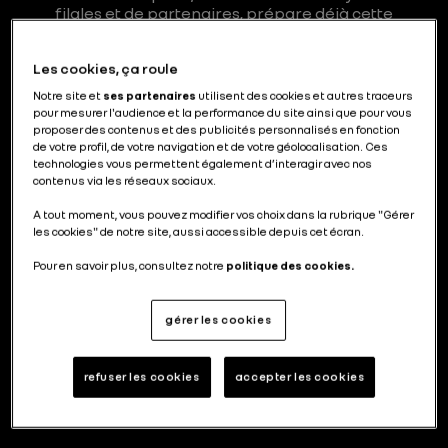
filales et de partenaires, prépare déjà cette
révolution.
Les cookies, ça roule
Notre site et
ses partenaires
utilisent des cookies et autres traceurs
Aides à la Conduite
Data
Innovation
5
8
77
pour mesurer l'audience et la performance du site ainsi que pour vous
Transformation Digitale
13
proposer des contenus et des publicités personnalisés en fonction
de votre profil, de votre navigation et de votre géolocalisation. Ces
technologies vous permettent également d’interagir avec nos
contenus via les réseaux sociaux.
A tout moment, vous pouvez modifier vos choix dans la rubrique "Gérer
Avec la géomatique, Renault Group
les cookies" de notre site, aussi accessible depuis cet écran.
cartographie la mobilité de demain
Pour en savoir plus, consultez notre
politique des cookies.
gérer les cookies
Tout savoir sur le Software Defined
refuser les cookies
accepter les cookies
Vehicle