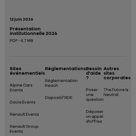
Date de publication:
12 juin 2026
Présentation
institutionnelle 2026
PDF - 4.7 MB
Ouverture dans un nouvel onglet
Sites
Réglementations
Besoin
Autres
événementiels
d'aide
sites
?
corporates
Réglementation
Alpine Cars
Reach
Poser
The Future Is
Events
une
Neutral
Dispositif RDE
question
Dacia Events
Déposer
Renault Events
un appel
d’offres
Renault Group
Events