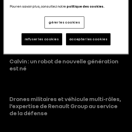
Pour en savoir plus, consultez notre
politique des cookies.
La transition électrique comme moteur
gérer les cookies
de l’innovation
refuser les cookies
accepter les cookies
Calvin : un robot de nouvelle génération
est né
Drones militaires et véhicule multi-rôles,
l’expertise de Renault Group au service
de la défense