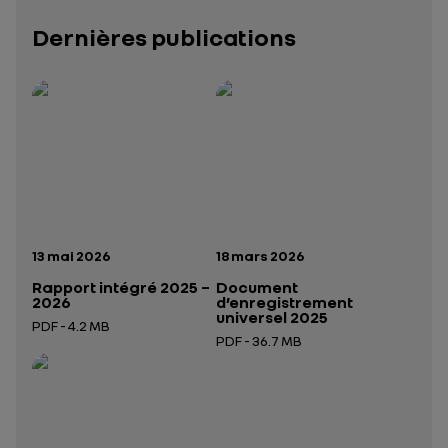
Dernières publications
Rapport intégré 2025 – 2026
Présentation institutionnelle 2026
— données structurées (JSON)
— données structurées 
Date de publication:
Date de publication:
13 mai 2026
18 mars 2026
Rapport intégré 2025 –
Document
2026
d’enregistrement
universel 2025
PDF - 4.2 MB
PDF - 36.7 MB
Ouverture dans un nouvel onglet
Ouverture dans un nouvel onglet