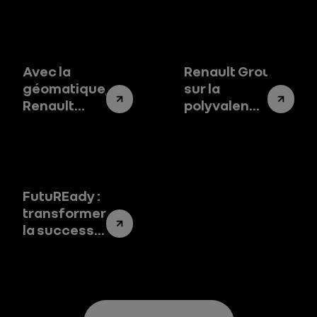
Avec la
Renault Group mise
géomatique,
sur la
Renault
polyvalence de
Group
son usine de
cartographie
Busan
la mobilité
de demain
FutuREady :
transformer
la success
story de
Renault
Group en un
success
system