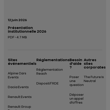
Date de publication:
12 juin 2026
Présentation
institutionnelle 2026
PDF - 4.7 MB
Ouverture dans un nouvel onglet
Sites
Réglementations
Besoin
Autres
événementiels
d'aide
sites
?
corporates
Réglementation
Alpine Cars
Reach
Poser
The Future Is
Events
une
Neutral
Dispositif RDE
question
Dacia Events
Déposer
Renault Events
un appel
d’offres
Renault Group