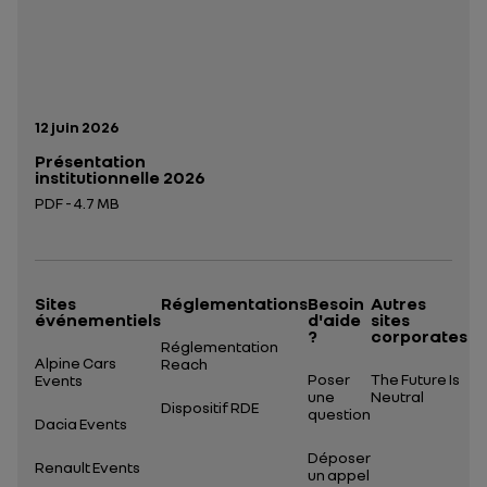
Date de publication:
12 juin 2026
Présentation
institutionnelle 2026
PDF - 4.7 MB
Ouverture dans un nouvel onglet
Sites
Réglementations
Besoin
Autres
événementiels
d'aide
sites
?
corporates
Réglementation
Alpine Cars
Reach
Poser
The Future Is
Events
une
Neutral
Dispositif RDE
question
Dacia Events
Déposer
Renault Events
un appel