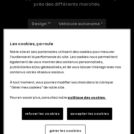
près des différents marchés.
Design
Véhicule autonome
29
2
Les cookies, ça roule
Notre site et ses partenaires utilisent des cookies pour mesurer
Cinq ans d’open innovation avec la
l'audience et la performance du site. Les cookies nous permettent
Software République
également de vous montrer des contenus personnalisés,
publicitaires et/ou géolocalisés, et de vous laisser interagir avec nos
contenus via les réseaux sociaux.
À tout moment, vous pourrez modifier vos choix dans la rubrique
"Gérer mes cookies" de notre site.
Ceci est plus qu’un Master transformé
Pour en savoir plus, consultez notre
politique des cookies.
refuser les cookies
accepter les cookies
Véhicule autonome : conduite assistée
gérer les cookies