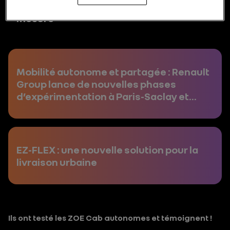
et navettes sans pilote, la mobilité sur
mesure
Mobilité autonome et partagée : Renault
Group lance de nouvelles phases
d’expérimentation à Paris-Saclay et
Rouen
EZ-FLEX : une nouvelle solution pour la
livraison urbaine
Ils ont testé les ZOE Cab autonomes et témoignent !