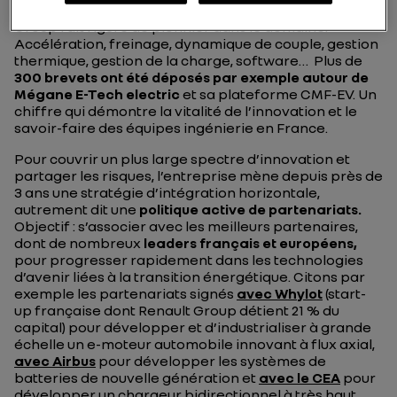
chaîne de valeur du véhicule électrique, Renault
Group fait figure de pionnier dans le domaine.
Accélération, freinage, dynamique de couple, gestion
thermique, gestion de la charge, software… Plus de
300 brevets ont été déposés par exemple autour de
Mégane E-Tech electric
et sa plateforme CMF-EV. Un
chiffre qui démontre la vitalité de l’innovation et le
savoir-faire des équipes ingénierie en France.
Pour couvrir un plus large spectre d’innovation et
partager les risques, l’entreprise mène depuis près de
3 ans une stratégie d’intégration horizontale,
autrement dit une
politique active de partenariats.
Objectif : s’associer avec les meilleurs partenaires,
dont de nombreux
leaders français et européens,
pour progresser rapidement dans les technologies
d’avenir liées à la transition énergétique. Citons par
exemple les partenariats signés
avec Whylot
(start-
up française dont Renault Group détient 21 % du
capital) pour développer et d’industrialiser à grande
échelle un e-moteur automobile innovant à flux axial,
avec Airbus
pour développer les systèmes de
batteries de nouvelle génération et
avec le CEA
pour
développer un chargeur bidirectionnel à très haut