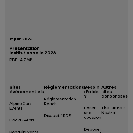
Date de publication:
12 juin 2026
Présentation
institutionnelle 2026
PDF - 4.7 MB
Ouverture dans un nouvel onglet
Sites
Réglementations
Besoin
Autres
événementiels
d'aide
sites
?
corporates
Réglementation
Alpine Cars
Reach
Poser
The Future Is
Events
une
Neutral
Dispositif RDE
question
Dacia Events
Déposer
Renault Events