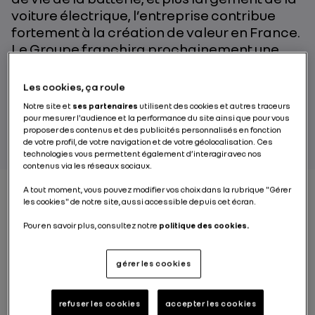
voiture électrique, l’entreprise contribue
fortement à la création de valeur en France.
Le Groupe franchira prochainement une
nouvelle étape avec la création d’Ampere,
entité basée dans l’Hexagone dédiée aux
Les cookies, ça roule
activités électriques et logicielles.
Notre site et
ses partenaires
utilisent des cookies et autres traceurs
Explications.
pour mesurer l'audience et la performance du site ainsi que pour vous
proposer des contenus et des publicités personnalisés en fonction
de votre profil, de votre navigation et de votre géolocalisation. Ces
technologies vous permettent également d’interagir avec nos
contenus via les réseaux sociaux.
A tout moment, vous pouvez modifier vos choix dans la rubrique "Gérer
les cookies" de notre site, aussi accessible depuis cet écran.
Une recherche et
Pour en savoir plus, consultez notre
politique des cookies.
développement de
gérer les cookies
pointe
refuser les cookies
accepter les cookies
Avec désormais plus de 10 ans d’expérience dans la