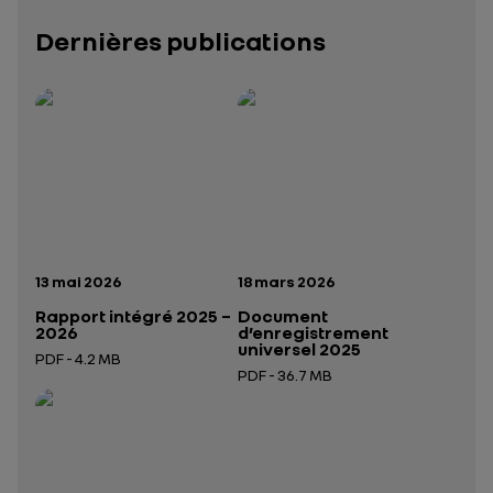
Dernières publications
Rapport intégré 2025 – 2026
Présentation institutionnelle 2026
— données structurées (JSON)
— données structurées 
Date de publication:
Date de publication:
13 mai 2026
18 mars 2026
Rapport intégré 2025 –
Document
2026
d’enregistrement
universel 2025
PDF - 4.2 MB
PDF - 36.7 MB
Ouverture dans un nouvel onglet
Ouverture dans un nouvel onglet