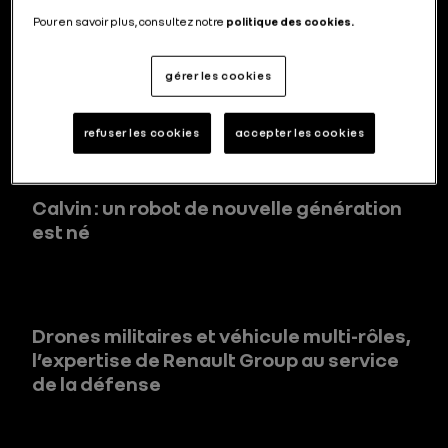
Pour en savoir plus, consultez notre
politique des cookies.
La transition électrique comme moteur
gérer les cookies
de l’innovation
refuser les cookies
accepter les cookies
Calvin : un robot de nouvelle génération
est né
Drones militaires et véhicule multi-rôles,
l’expertise de Renault Group au service
de la défense