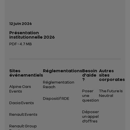
Date de publication:
12 juin 2026
Présentation
institutionnelle 2026
PDF - 4.7 MB
Ouverture dans un nouvel onglet
Sites
Réglementations
Besoin
Autres
événementiels
d'aide
sites
?
corporates
Réglementation
Alpine Cars
Reach
Poser
The Future Is
Events
une
Neutral
Dispositif RDE
question
Dacia Events
Déposer
Renault Events
un appel
d’offres
Renault Group