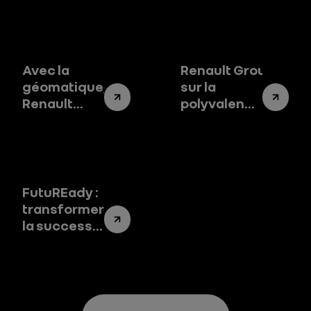
Avec la
Renault Group mise
géomatique,
sur la
Renault
polyvalence de
Group
son usine de
cartographie
Busan
la mobilité
de demain
FutuREady :
transformer
la success
story de
Renault
Group en un
success
system