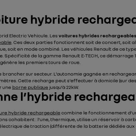
oiture hybride recharge
rid Electric Vehicule
. Les
voitures hybrides rechargeable
eable
. Ces deux parties fonctionnent soit de concert, soit a
que, soit en mode combiné. Les véhicules Renault de ce type
e. Spécificité de la gamme Renault E-TECH, ce démarrage 1
 génère les premiers tours de roue.
 brancher sur secteur. L’autonomie gagnée en rechargeant
lomètres. Cette recharge peut s’effectuer à domicile (sur d
r une
borne publique
jusqu’à 22kW.
e l’hybride rechargea
ture hybride rechargeable
combine le fonctionnement d’un
ns cohabitent : l’une, thermique, utilise un réservoir à carb
électrique de traction (différente de la batterie dédiée aux