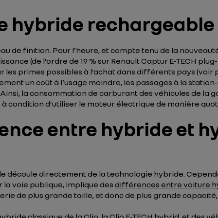
 hybride rechargeable
u de finition. Pour l’heure, et compte tenu de la nouveauté
ssance (de l’ordre de 19 % sur Renault Captur E-TECH plug-
es primes possibles à l’achat dans différents pays (voir p
ement un coût à l’usage moindre, les passages à la statio
. Ainsi, la consommation de carburant des véhicules de la
à condition d’utiliser le moteur électrique de manière quot
érence entre hybride et h
e découle directement de la technologie hybride. Cependant
r la voie publique, implique des
différences entre voiture 
ie de plus grande taille, et donc de plus grande capacité, 
ybride classique de la Clio, la
Clio E-TECH
hybrid, et des v