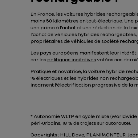
En France, les voitures hybrides rechargeable
moins 50 kilomètres en tout-électrique.
Une p
une prime à l’achat et une réduction de la ta
l’achat de véhicules hybrides rechargeables, 
propriétaires de véhicules de société rechar
Les pays européens manifestent leur intérêt
car les
politiques incitatives
votées ces derni
Pratique et novatrice, la voiture hybride rec
% électriques et les hybrides non rechargeabl
incarnent l’électrification progressive de la m
* Autonomie WLTP en cycle mixte (Worldwide Ha
péri-urbains, 18 % de trajets sur autoroute).
Copyrights : HILL Dave, PLANIMONTEUR, Jea