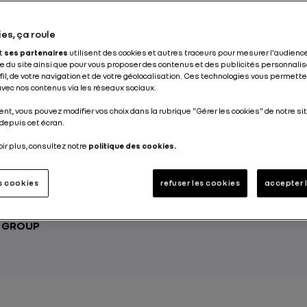
Publié le
10.06.2021
es, ça roule
et
ses partenaires
utilisent des cookies et autres traceurs pour mesurer l'audience
 du site ainsi que pour vous proposer des contenus et des publicités personnalis
ofil, de votre navigation et de votre géolocalisation. Ces technologies vous permet
 avec nos contenus via les réseaux sociaux.
oteur thermique et moteur(s) électrique(s), la v
nt, vous pouvez modifier vos choix dans la rubrique "Gérer les cookies" de notre sit
chargeable transforme notre regard sur l’automo
depuis cet écran.
se de l’environnement, plus souple dans son usa
oir plus, consultez notre
politique des cookies.
e véhicules bénéficie des technologies les plus
de motorisation et de recharge des batteries.
es cookies
refuser les cookies
accepter 
T GROUP