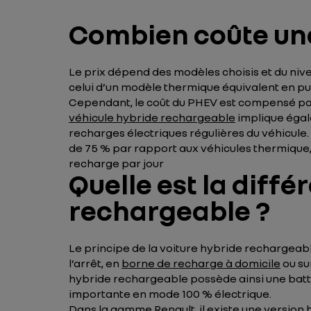
Combien coûte une
Le prix dépend des modèles choisis et du nivea
celui d’un modèle thermique équivalent en pui
Cependant, le coût du PHEV est compensé par l
véhicule hybride rechargeable
implique égal
recharges électriques régulières du véhicule
de 75 % par rapport aux véhicules thermique, 
recharge par jour
Quelle est la diff
rechargeable ?
Le principe de la voiture hybride rechargeabl
l’arrêt, en
borne de recharge à domicile
ou su
hybride rechargeable possède ainsi une batter
importante en mode 100 % électrique.
Dans la gamme Renault, il existe une version h