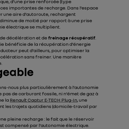
ique, d’une prise renforcée (type
sances importantes de recharge. Dans l’espace
sur une aire d’autoroute, rechargent
diminue de moitié par rapport à une prise
e électrique se multiplient.
de décélération et de
freinage récupératif
.
rie bénéficie de la récupération d’énergie
ducteur peut d’ailleurs, pour optimiser la
ccélération sans freiner. Une manière
e.
geable
ssons-nous plus particulièrement à l’autonomie
pas de carburant fossile, ni n’émet de gaz à
me la
Renault Captur E-TECH Plug-In
, une
t les trajets quotidiens (domicile-travail par
e pleine recharge : le fait que le réservoir
st compensé par l’autonomie électrique.