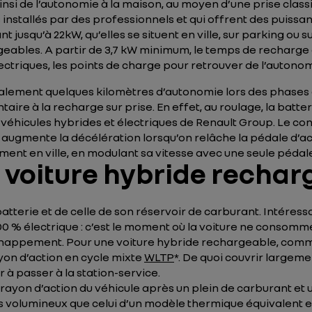
si de l’autonomie à la maison, au moyen d’une prise class
fs installés par des professionnels et qui offrent des puis
t jusqu’à 22kW, qu’elles se situent en ville, sur parking ou 
eables. A partir de 3,7 kW minimum, le temps de recharge 
ctriques, les points de charge pour retrouver de l’autonomi
alement quelques kilomètres d’autonomie lors des phases 
ire à la recharge sur prise. En effet, au roulage, la batte
 véhicules hybrides et électriques de Renault Group. Le con
ui augmente la décélération lorsqu’on relâche la pédale d’a
ent en ville, en modulant sa vitesse avec une seule pédal
 voiture hybride rechar
 batterie et de celle de son réservoir de carburant. Intére
 % électrique : c’est le moment où la voiture ne consomme 
’échappement. Pour une voiture hybride rechargeable, com
yon d’action en cycle mixte
WLTP
*. De quoi couvrir largemen
 à passer à la station-service.
 rayon d’action du véhicule après un plein de carburant et un
s volumineux que celui d’un modèle thermique équivalent e