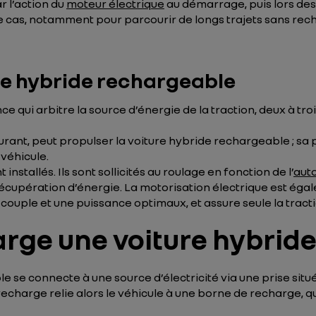
 l’action du
moteur électrique
au démarrage, puis lors des 
le cas, notamment pour parcourir de longs trajets sans rec
re hybride rechargeable
ce qui arbitre la source d’énergie de la traction, deux à t
ant, peut propulser la voiture hybride rechargeable ; sa 
 véhicule.
nstallés. Ils sont sollicités au roulage en fonction de l’
auto
 récupération d’énergie. La motorisation électrique est ég
n couple et une puissance optimaux, et assure seule la tract
ge une voiture hybride
e se connecte à une source d’électricité via une prise situ
echarge relie alors le véhicule à une borne de recharge, qu