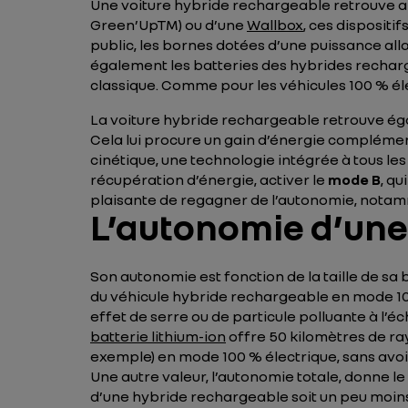
Une voiture hybride rechargeable retrouve ain
Green’UpTM) ou d’une
Wallbox
, ces dispositi
public, les bornes dotées d’une puissance allan
également les batteries des hybrides recharg
classique. Comme pour les véhicules 100 % éle
La voiture hybride rechargeable retrouve ég
Cela lui procure un gain d’énergie complémenta
cinétique, une technologie intégrée à tous les
récupération d’énergie, activer le
mode B
, q
plaisante de regagner de l’autonomie, notamm
L’autonomie d’une
Son autonomie est fonction de la taille de sa
du véhicule hybride rechargeable en mode 100
effet de serre ou de particule polluante à l
batterie lithium-ion
offre 50 kilomètres de ra
exemple) en mode 100 % électrique, sans avoir
Une autre valeur, l’autonomie totale, donne le
d’une hybride rechargeable soit un peu moin