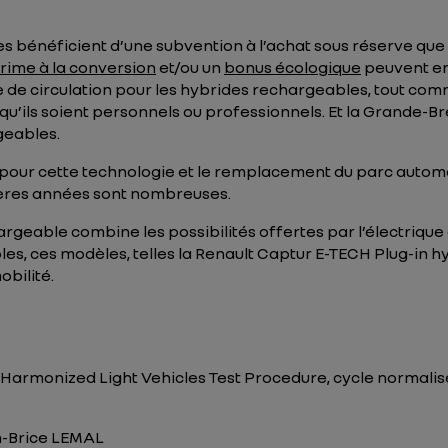
s bénéficient d’une subvention à l’achat sous réserve que 
rime à la conversion
et/ou un
bonus écologique
peuvent en 
xe de circulation pour les hybrides rechargeables, tout co
qu’ils soient personnels ou professionnels. Et la Grande-
geables.
 pour cette technologie et le remplacement du parc automo
ères années sont nombreuses.
hargeable combine les possibilités offertes par l’électriqu
es, ces modèles, telles la Renault Captur E-TECH Plug-in h
obilité.
rmonized Light Vehicles Test Procedure, cycle normalisé :
n-Brice LEMAL