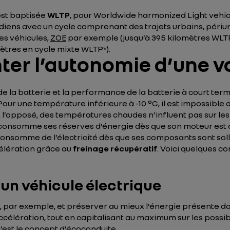
est baptisée
WLTP
, pour Worldwide harmonized Light vehic
diens avec un cycle comprenant des trajets urbains, périu
es véhicules,
ZOE
par exemple (jusqu’à 395 kilomètres WLTP
ètres en cycle mixte WLTP*).
 l’autonomie d’une voi
 de la batterie et la performance de la batterie à court te
ur une température inférieure à -10 °C, il est impossible d
 À l’opposé, des températures chaudes n’influent pas sur le
 consomme ses réserves d’énergie dès que son moteur est al
consomme de l’électricité dès que ses composants sont solli
élération grâce au
freinage récupératif
. Voici quelques c
un véhicule électrique
, par exemple, et préserver au mieux l’énergie présente dans
élération, tout en capitalisant au maximum sur les possibi
’est le concept d’
écoconduite
.