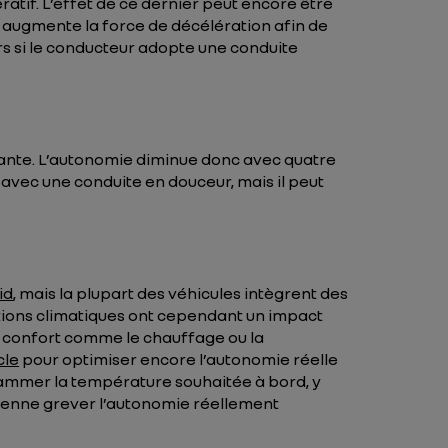
atif. L’effet de ce dernier peut encore être
e augmente la force de décélération afin de
rs si le conducteur adopte une conduite
rtante. L’autonomie diminue donc avec quatre
avec une conduite en douceur, mais il peut
id
, mais la plupart des véhicules intègrent des
itions climatiques ont cependant un impact
de confort comme le chauffage ou la
cle
pour optimiser encore l’autonomie réelle
rammer la température souhaitée à bord, y
vienne grever l’autonomie réellement