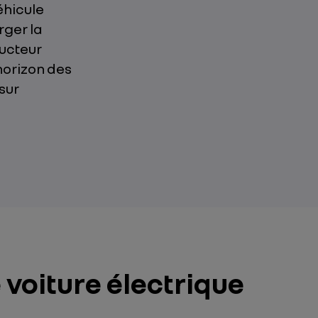
éhicule
rger la
ducteur
’horizon des
sur
 voiture électrique