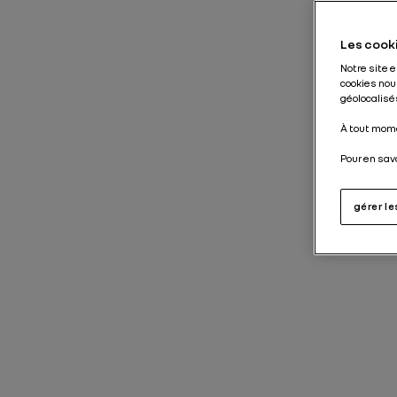
Les cooki
Notre site 
cookies nou
géolocalisés
À tout mome
Pour en sav
gérer l