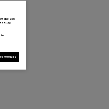
du site. Les
es et/ou
ite.
les cookies