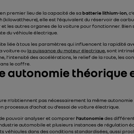
n premier lieu de la capacité de sa
batterie lithium-ion
, c
lowattheure), elle est l’équivalent du réservoir de carbura
et les autres organes de la voiture pour fonctionner. Bien s
te du véhicule électrique.
ite liée à tous les paramètres qui influencent la rapidité 
a voiture ou
la puissance du moteur électrique
, sont intrin
ne, l’intensité des accélérations, le relief de la route, les
ns le coffre.
re autonomie théorique 
re n’obtiennent pas nécessairement la même autonomie rée
un processus d’achat ou d’essai de voiture électrique.
n de pouvoir analyser et comparer
l’autonomie
des différen
industrie automobile et plusieurs instances de régulation 
s véhicules dans des conditions standardisées, aussi proc