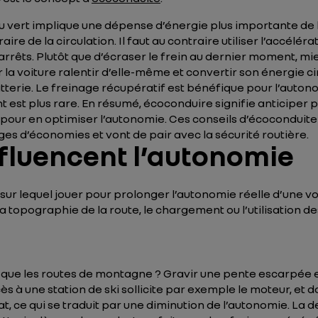
ert implique une dépense d’énergie plus importante de la p
aire de la circulation. Il faut au contraire utiliser l’accél
rrêts. Plutôt que d’écraser le frein au dernier moment, mie
r la voiture ralentir d’elle-même et convertir son énergie c
terie. Le freinage récupératif est bénéfique pour l’autonomi
 est plus rare. En résumé, écoconduire signifie anticiper p
e pour en optimiser l’autonomie. Ces conseils d’écoconduite 
ges d’économies et vont de pair avec la sécurité routière.
nfluencent l’autonomie
er sur lequel jouer pour prolonger l’autonomie réelle d’une 
la topographie de la route, le chargement ou l’utilisation d
e que les routes de montagne ? Gravir une pente escarpée 
accès à une station de ski sollicite par exemple le moteur, et
lat, ce qui se traduit par une diminution de l’autonomie. La