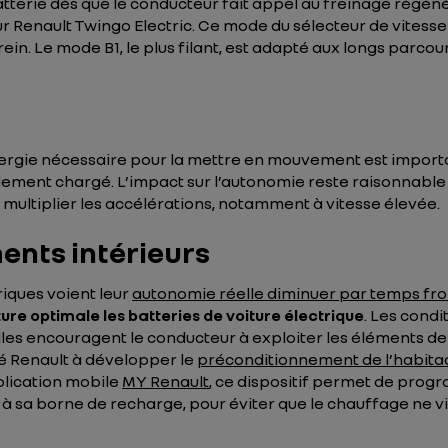
tterie dès que le conducteur fait appel au freinage régénér
r Renault Twingo Electric. Ce mode du sélecteur de vitess
in. Le mode B1, le plus filant, est adapté aux longs parcou
 d’énergie nécessaire pour la mettre en mouvement est impo
dement chargé. L’impact sur l’autonomie reste raisonnable 
e multiplier les accélérations, notamment à vitesse élevée.
ments intérieurs
riques voient leur
autonomie réelle diminuer par temps fro
re optimale les batteries de voiture électrique
. Les cond
’elles encouragent le conducteur à exploiter les éléments 
gé Renault à développer le
préconditionnement de l’habita
plication mobile
MY Renault
, ce dispositif permet de prog
à sa borne de recharge, pour éviter que le chauffage ne 