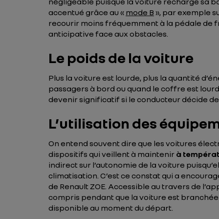
négligeable puisque la voiture recharge sa ba
accentué grâce au «
mode B
», par exemple su
recourir moins fréquemment à la pédale de fre
anticipative face aux obstacles.
Le poids de la voiture
Plus la voiture est lourde, plus la quantité
passagers à bord ou quand le coffre est lour
devenir significatif si le conducteur décide d
L’utilisation des équipe
On entend souvent dire que les voitures élect
dispositifs qui veillent à maintenir
à températu
indirect sur l’autonomie de la voiture puisqu
climatisation. C’est ce constat qui a encoura
de Renault ZOE. Accessible au travers de l’ap
compris pendant que la voiture est branchée 
disponible au moment du départ.