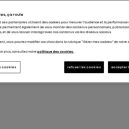
es, ça roule
et ses partenaires utilisent des cookies pour mesurer l'audience et la performance 
s permettent également de vous montrer des contenus personnalisés, publicitair
, et de vous laisser interagir avec nos contenus via les réseaux sociaux.
nt, vous pourrez modifier vos choix dans la rubrique "Gérer mes cookies" de notre s
oir plus, consultez notre
politique des cookies.
es cookies
refuser les cookies
accepter 